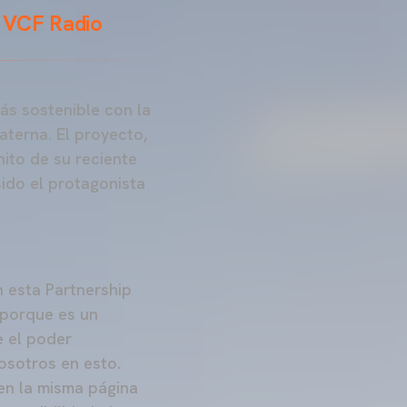
e VCF Radio
ás sostenible con la
aterna. El proyecto,
hito de su reciente
sido el protagonista
n esta Partnership
 porque es un
e el poder
osotros en esto.
en la misma página