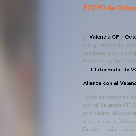
El CEO de Octop
El
Valencia CF
y
Oct
inauguración del sis
realizado por la comp
Partnership de Soste
de
L’Informatiu de V
Alianza con el Valen
“Para nosotros no so
con el Valencia CF. 
grandísimo altavoz e
acercarnos al Valenc
Desde el primer min