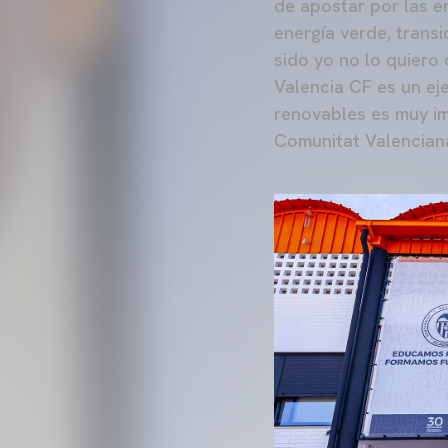
de apostar por las e
energía verde, transi
sido yo no lo quiero 
Valencia CF es un ej
renovables es muy im
Comunitat Valencian