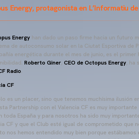
us Energy, protagonista en L’Informatiu d
opus Energy
han dado un paso firme hacia un futuro m
tema de autoconsumo solar en la Ciutat Esportiva de P
añía energética durante el mes de junio, es el primer 
nibilidad.
Roberto Giner
,
CEO de Octopus Energy
, ha 
CF Radio
.
cia CF
lo es un placer, sino que tenemos muchísima ilusión e
Esta Partnership con el Valencia CF es muy importante
n toda España y para nosotros ha sido muy important
ia CF y que el Club esté igual de comprometido que n
uto nos hemos entendido muy bien porque estábamos 