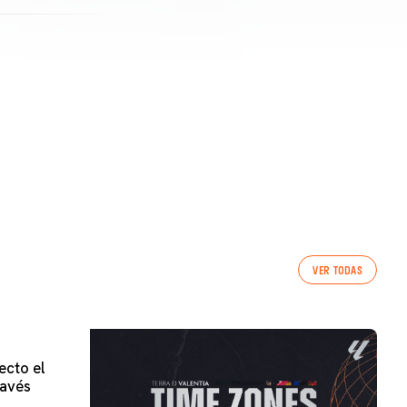
VER TODAS
ecto el
lavés