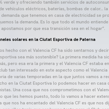
% verde y ofreciendo también servicios de autoconsum
de vehículos eléctricos, baterías, bombas de calor… la 
 demanda que tenemos en casa de electricidad se pr
iquemos la demanda. Es lo que todo el mundo entiende
 apostamos por que esa transición sea en el hogar”.
aneles solares en la Ciutat Esportiva de Paterna
os hecho con el Valencia CF ha sido sentarnos y dec
Esportiva sea más sostenible? La primera medida ha s
más, pero esa era la primera y el Valencia CF estaba e
 club tan interesado en este aspecto como el Valencia 
toria de varias temporadas en la que juntos vamos a re
ho en la Ciutat Esportiva lo podemos hacer en casa 
anistas. Una cosa que nos comprometimos con el Valen
o que les hemos puesto, todo lo vamos a hacer extens
a que nos ha encantado del Valencia CF es que nos di