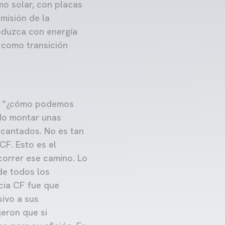
o solar, con placas
misión de la
oduzca con energía
 como transición
ir “¿cómo podemos
ido montar unas
ncantados. No es tan
CF. Esto es el
correr ese camino. Lo
de todos los
cia CF fue que
ivo a sus
jeron que si