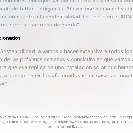
 con ellos tenía que ser bueno tanto para el Club com
club de fútbol te diga eso. Ahí ves ese
Sentiment
valen
os en cuanto a la sostenibilidad. Lo tienen en el ADN 
 los coches eléctricos de Škoda“.
icionados
 Sostenibilidad la vamos a hacer extensiva a todos los
go de las próximas semanas y consistirá en que vamos 
ara que esa réplica de una instalación solar que hemo
 la puedan tener los aficionados en su casa con una ta
ar”.
 Valencia Club de Fútbol. Se permite el uso del contenido editorial del artículo siem
ente, además de contener el siguiente enlace: www.valenciacf.com. Fotografías de Lázar
permite su reutilización.