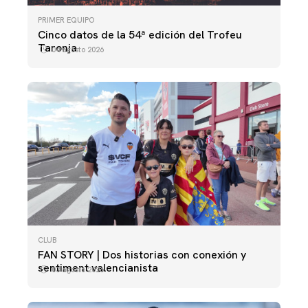
PRIMER EQUIPO
Cinco datos de la 54ª edición del Trofeu
Taronja
04 agosto 2026
CLUB
FAN STORY | Dos historias con conexión y
sentiment valencianista
03 agosto 2026