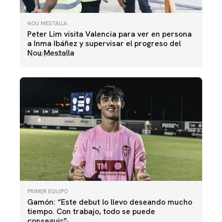
NOU MESTALLA
Peter Lim visita Valencia para ver en persona
a Inma Ibáñez y supervisar el progreso del
Nou Mestalla
22 julio 2026
PRIMER EQUIPO
Gamón: “Este debut lo llevo deseando mucho
tiempo. Con trabajo, todo se puede
conseguir”
22 julio 2026