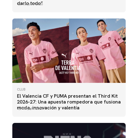
darlo todo”
08 julio 2026
CLUB
El Valencia CF y PUMA presentan el Third Kit
2026-27: Una apuesta rompedora que fusiona
moda, innovación y valentía
08 julio 2026