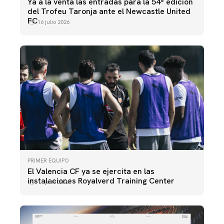
Ya a la venta las entradas para la 54ª edición
del Trofeu Taronja ante el Newcastle United
FC
16 julio 2026
PRIMER EQUIPO
El Valencia CF ya se ejercita en las
instalaciones Royalverd Training Center
14 julio 2026