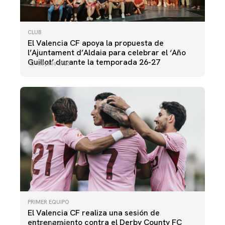
CLUB
El Valencia CF apoya la propuesta de
l’Ajuntament d’Aldaia para celebrar el ‘Año
Guillot’ durante la temporada 26-27
28 julio 2026
PRIMER EQUIPO
El Valencia CF realiza una sesión de
entrenamiento contra el Derby County FC
28 julio 2026