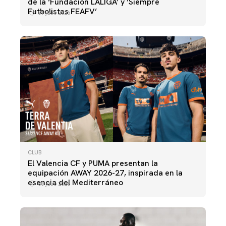
de la ‘Fundación LALIGA’ y ‘Siempre
Futbolistas FEAFV’
31 julio 2026
CLUB
El Valencia CF y PUMA presentan la
equipación AWAY 2026-27, inspirada en la
esencia del Mediterráneo
30 julio 2026