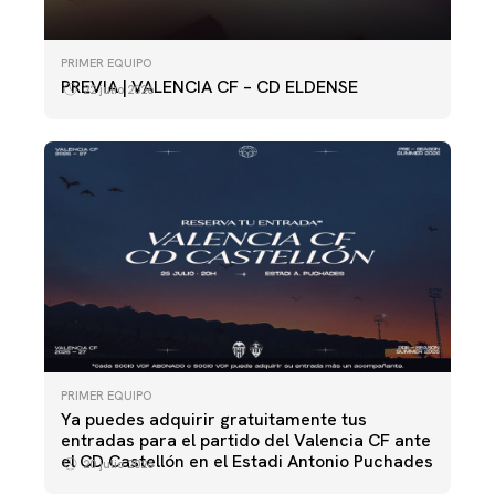
PRIMER EQUIPO
PREVIA | VALENCIA CF – CD ELDENSE
22 julio 2026
PRIMER EQUIPO
Ya puedes adquirir gratuitamente tus
entradas para el partido del Valencia CF ante
el CD Castellón en el Estadi Antonio Puchades
20 julio 2026