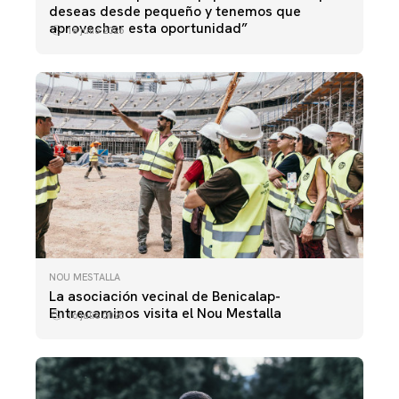
deseas desde pequeño y tenemos que
aprovechar esta oportunidad”
18 julio 2026
NOU MESTALLA
La asociación vecinal de Benicalap-
Entrecaminos visita el Nou Mestalla
16 julio 2026