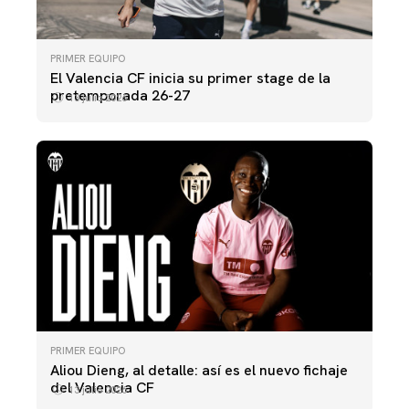
PRIMER EQUIPO
El Valencia CF inicia su primer stage de la
pretemporada 26-27
13 julio 2026
PRIMER EQUIPO
Aliou Dieng, al detalle: así es el nuevo fichaje
del Valencia CF
13 julio 2026