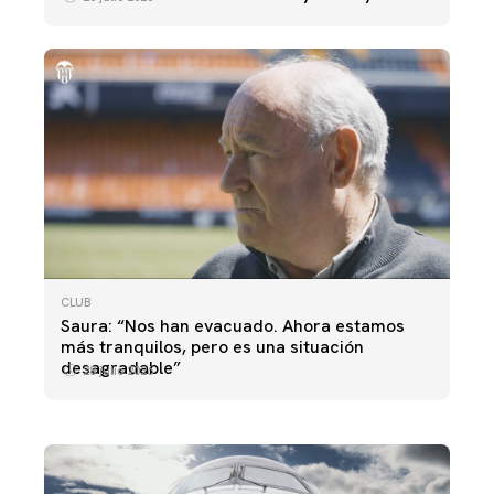
CLUB
PRIMER EQUIPO
Saura: “Nos han evacuado. Ahora estamos
FOTOS | ACTIVACIÓN ST. GEORGE'S PARK 28-
más tranquilos, pero es una situación
07-26
desagradable”
28 julio 2026
28 julio 2026