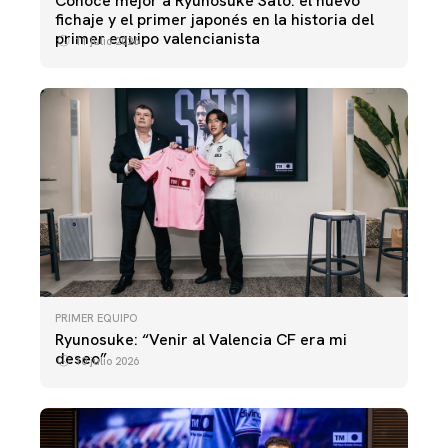
Conoce mejor a Ryunosuke Sato: el nuevo
fichaje y el primer japonés en la historia del
primer equipo valencianista
11 julio 2026
PRIMER EQUIPO
Ryunosuke: “Venir al Valencia CF era mi
deseo”
10 julio 2026