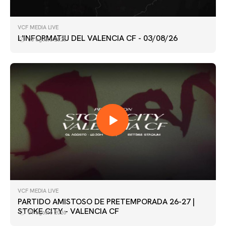
VCF MEDIA LIVE
L'INFORMATIU DEL VALENCIA CF - 03/08/26
03 agosto 2026
VCF MEDIA LIVE
PARTIDO AMISTOSO DE PRETEMPORADA 26-27 |
STOKE CITY - VALENCIA CF
01 agosto 2026