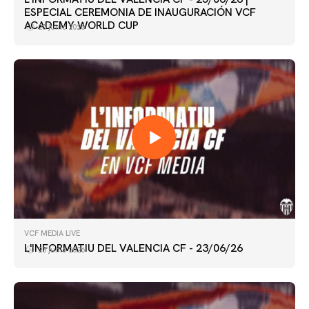
ESPECIAL CEREMONIA DE INAUGURACIÓN VCF
ACADEMY WORLD CUP
25 junio 2026
VCF MEDIA LIVE
L'INFORMATIU DEL VALENCIA CF - 23/06/26
23 junio 2026