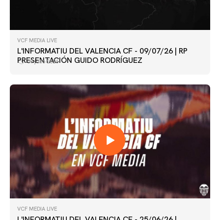
VCF MEDIA LIVE
L'INFORMATIU DEL VALENCIA CF - 09/07/26 | RP
PRESENTACIÓN GUIDO RODRÍGUEZ
09 julio 2026
VCF MEDIA LIVE
L'INFORMATIU DEL VALENCIA CF - 25/06/26 |