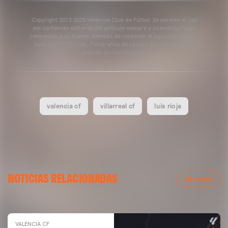
Copyright 2013-2025 Valencia Club de Fútbol. Se permite el uso
del contenido editorial del artículo siempre y cuando se haga
referencia a su fuente, además de contener el siguiente enlace:
www.valenciacf.com. Fotografías de Lázaro de la Peña, no se
permite su reutilización.
valencia cf
villarreal cf
luis rioja
VALENCIA CF
NOTICIAS RELACIONADAS
ENTRENAMIENTO DEL VALENCIA CF 04/03/26
VER TODAS
04 marzo 2026
VALENCIA CF