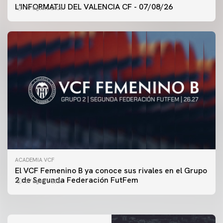
L'INFORMATIU DEL VALENCIA CF - 07/08/26
07 agosto 2026
ACADEMIA VCF
PRIMER EQUIPO
El VCF Femenino B ya conoce sus rivales en el Grupo
ENTRENAMIENTO DEL VALENCIA CF 7/8/2026
2 de Segunda Federación FutFem
07 agosto 2026
07 agosto 2026