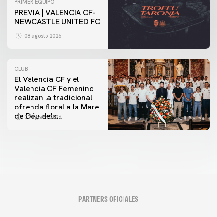
PRIMER EQUIPO
PREVIA | VALENCIA CF-
NEWCASTLE UNITED FC
08 agosto 2026
CLUB
El Valencia CF y el
Valencia CF Femenino
realizan la tradicional
ofrenda floral a la Mare
de Déu dels
07 agosto 2026
Desamparats
PARTNERS OFICIALES