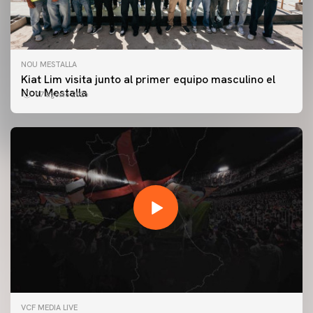
NOU MESTALLA
Kiat Lim visita junto al primer equipo masculino el
Nou Mestalla
07 agosto 2026
VCF MEDIA LIVE