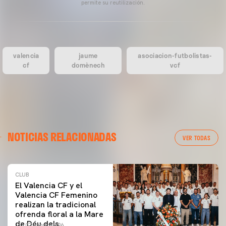
permite su reutilización.
valencia
jaume
asociacion-futbolistas-
cf
domènech
vcf
NOTICIAS RELACIONADAS
VER TODAS
CLUB
El Valencia CF y el
Valencia CF Femenino
realizan la tradicional
ofrenda floral a la Mare
de Déu dels
07 agosto 2026