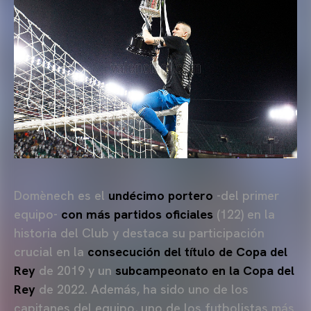
Domènech es el
undécimo portero
-del primer
equipo-
con más partidos oficiales
(122) en la
historia del Club y destaca su participación
crucial en la
consecución del título de Copa del
Rey
de 2019 y un
subcampeonato en la Copa del
Rey
de 2022. Además, ha sido uno de los
capitanes del equipo, uno de los futbolistas más