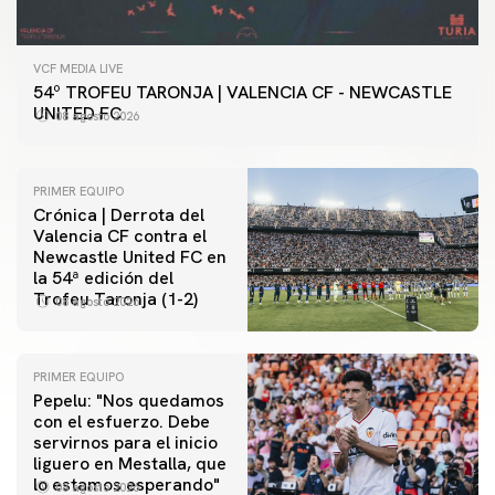
VCF MEDIA LIVE
54º TROFEU TARONJA | VALENCIA CF - NEWCASTLE
UNITED FC
08 agosto 2026
PRIMER EQUIPO
Crónica | Derrota del
Valencia CF contra el
Newcastle United FC en
la 54ª edición del
Trofeu Taronja (1-2)
08 agosto 2026
PRIMER EQUIPO
Pepelu: "Nos quedamos
con el esfuerzo. Debe
servirnos para el inicio
PRIMER EQUIPO
liguero en Mestalla, que
Las fotos del Valencia CF-Newcastle United FC
lo estamos esperando"
08 agosto 2026