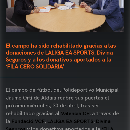
El campo ha sido rehabilitado gracias a las
donaciones de LALIGA EA SPORTS, Divina
Seguros y a los donativos aportados a la
‘FILA CERO SOLIDARIA’
El campo de fútbol del Polideportivo Municipal
Jaume Ortí de Aldaia reabre sus puertas el
próximo miércoles, 30 de abril, tras ser
rehabilitado gracias al
Valencia CF
, a través de
la
Fundació VCF
,
LALIGA EA SPORTS
,
Divina
Seguros
y los donativos aportados a la
‘FILA