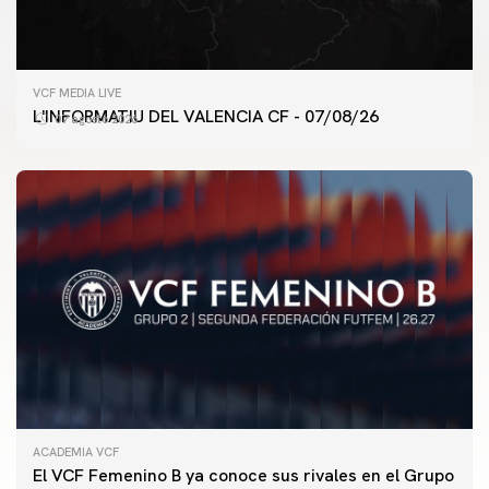
VCF MEDIA LIVE
L'INFORMATIU DEL VALENCIA CF - 07/08/26
07 agosto 2026
ACADEMIA VCF
PRIMER EQUIPO
El VCF Femenino B ya conoce sus rivales en el Grupo