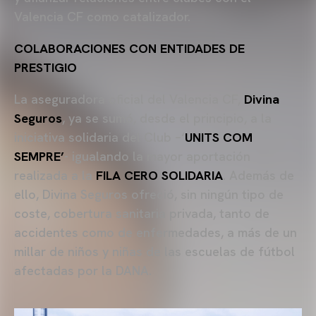
Valencia CF como catalizador.
COLABORACIONES CON ENTIDADES DE
PRESTIGIO
La aseguradora oficial del Valencia CF,
Divina
Seguros
, ya se sumó, desde el principio, a la
iniciativa solidaria del Club –‘
UNITS COM
SEMPRE’
- igualando la mayor aportación
realizada a la
FILA CERO SOLIDARIA
. Además de
ello, Divina Seguros ofreció, sin ningún tipo de
coste, cobertura sanitaria privada, tanto de
accidentes como de enfermedades, a más de un
millar de niños y niñas de las escuelas de fútbol
afectadas por la DANA.