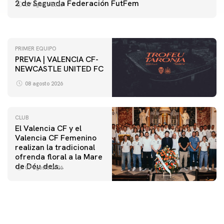
ENTRENAMIENTO DEL VALENCIA CF 7/8/2026
2 de Segunda Federación FutFem
07 agosto 2026
07 agosto 2026
PRIMER EQUIPO
PREVIA | VALENCIA CF-
NEWCASTLE UNITED FC
08 agosto 2026
CLUB
El Valencia CF y el
Valencia CF Femenino
realizan la tradicional
ofrenda floral a la Mare
de Déu dels
07 agosto 2026
Desamparats