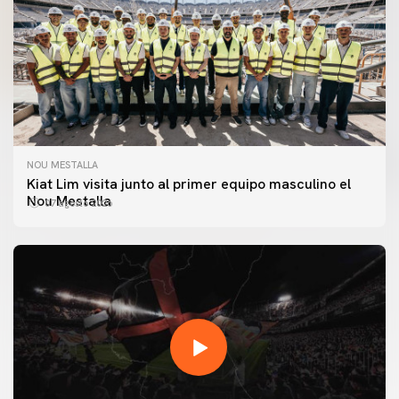
NOU MESTALLA
Kiat Lim visita junto al primer equipo masculino el
Nou Mestalla
07 agosto 2026