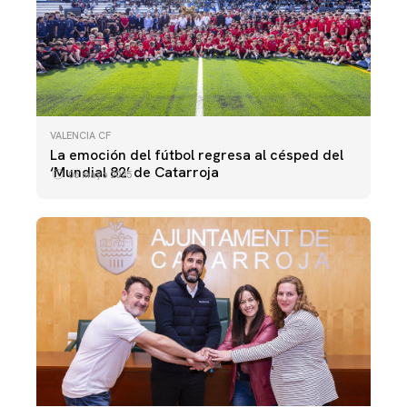
VALENCIA CF
La emoción del fútbol regresa al césped del
‘Mundial 82’ de Catarroja
06 mayo 2025