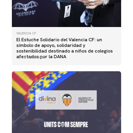
VALENCIA CF
El Estuche Solidario del Valencia CF: un
símbolo de apoyo, solidaridad y
sostenibilidad destinado a niños de colegios
afectados por la DANA
10 marzo 2025