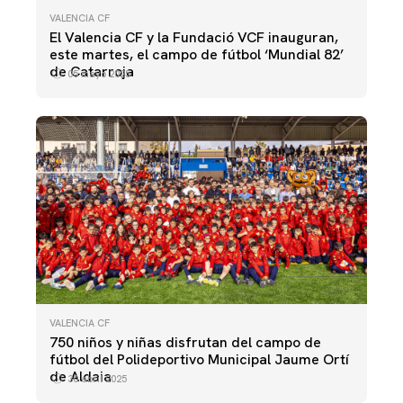
VALENCIA CF
El Valencia CF y la Fundació VCF inauguran,
este martes, el campo de fútbol ‘Mundial 82’
de Catarroja
05 mayo 2025
VALENCIA CF
750 niños y niñas disfrutan del campo de
fútbol del Polideportivo Municipal Jaume Ortí
de Aldaia
30 abril 2025