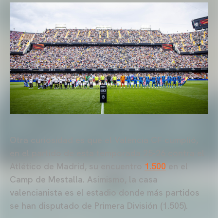
Otra curiosidad es que el Valencia CF cumplió,
en el partido de esta temporada 25-26 contra el
Atlético de Madrid, su encuentro
1.500
en el
Camp de Mestalla. Asimismo, la casa
valencianista es el estadio donde más partidos
se han disputado de Primera División (1.505).