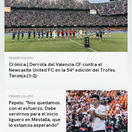
PRIMER EQUIPO
Crónica | Derrota del Valencia CF contra el
Newcastle United FC en la 54ª edición del Trofeu
Taronja (1-2)
08 agosto 2026
PRIMER EQUIPO
Pepelu: "Nos quedamos
con el esfuerzo. Debe
servirnos para el inicio
PRIMER EQUIPO
liguero en Mestalla, que
Las fotos del Valencia CF-Newcastle United FC
PRIMER EQUIPO
lo estamos esperando"
08 agosto 2026
MESTALLA 📍
08 agosto 2026