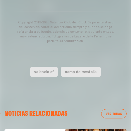
Copyright 2013-2025 Valencia Club de Fútbol. Se permite el uso
del contenido editorial del artículo siempre y cuando se haga
referencia a su fuente, además de contener el siguiente enlace:
www.valenciacf.com. Fotografías de Lázaro de la Peña, no se
permite su reutilización.
valencia cf
camp de mestalla
NOTICIAS RELACIONADAS
VER TODAS