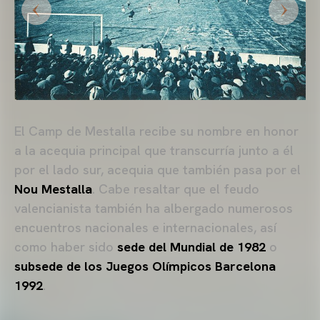
El Camp de Mestalla recibe su nombre en honor
a la acequia principal que transcurría junto a él
por el lado sur, acequia que también pasa por el
Nou Mestalla
. Cabe resaltar que el feudo
valencianista también ha albergado numerosos
encuentros nacionales e internacionales, así
como haber sido
sede del Mundial de 1982
o
subsede de los Juegos Olímpicos Barcelona
1992
.