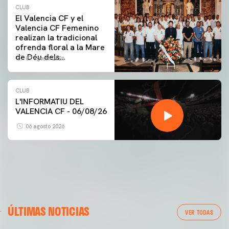
CLUB
El Valencia CF y el
Valencia CF Femenino
realizan la tradicional
ofrenda floral a la Mare
de Déu dels
07 agosto 2026
Desamparats
CLUB
L'INFORMATIU DEL
VALENCIA CF - 06/08/26
06 agosto 2026
PRIMER EQUIPO
GALERÍA | VALENCIA CF - NEWCASTLE UNITED FC
ÚLTIMAS NOTICIAS
54ª EDICIÓN TROFEU TARONJA
VER TODAS
08 agosto 2026