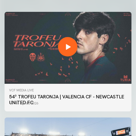
VCF MEDIA LIVE
54º TROFEU TARONJA | VALENCIA CF - NEWCASTLE
UNITED FC
08 agosto 2026