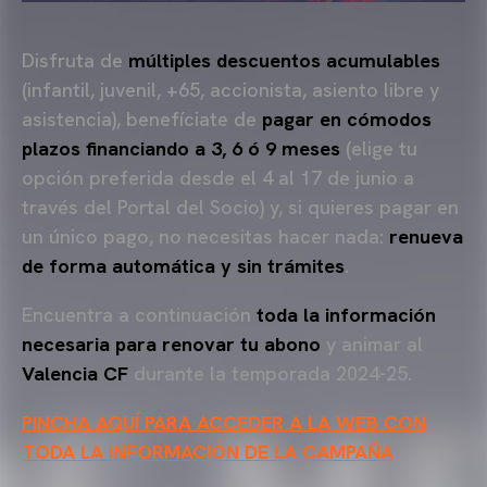
Disfruta de
múltiples
descuentos acumulables
(infantil, juvenil, +65, accionista, asiento libre y
asistencia), benefíciate de
pagar en cómodos
plazos financiando a 3, 6 ó 9 meses
(elige tu
opción preferida desde el 4 al 17 de junio a
través del Portal del Socio) y, si quieres pagar en
un único pago, no necesitas hacer nada:
renueva
de forma automática y sin trámites
.
Encuentra a continuación
toda la información
necesaria para renovar tu abono
y animar al
Valencia CF
durante la temporada 2024-25.
PINCHA AQUÍ PARA ACCEDER A LA WEB CON
TODA LA INFORMACIÓN DE LA CAMPAÑA