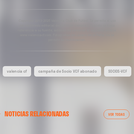
Copyright 2013-2025 Valencia Club de Fútbol. Se permite el uso
del contenido editorial del artículo siempre y cuando se haga
referencia a su fuente, además de contener el siguiente enlace:
www.valenciacf.com. Fotografías de Lázaro de la Peña, no se
permite su reutilización.
valencia cf
campaña de Socio VCF abonado
SOCIOS-VCF
VALENCIA CF
NOTICIAS RELACIONADAS
ENTRENAMIENTO DEL VALENCIA CF 04/03/26
VER TODAS
04 marzo 2026