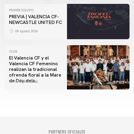
PRIMER EQUIPO
PREVIA | VALENCIA CF-
NEWCASTLE UNITED FC
08 agosto 2026
CLUB
El Valencia CF y el
Valencia CF Femenino
realizan la tradicional
ofrenda floral a la Mare
de Déu dels
07 agosto 2026
Desamparats
PARTNERS OFICIALES