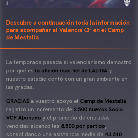
Descubre a continuación toda la información
para acompañar al Valencia CF en el Camp
de Mestalla
La temporada pasada el valencianismo demostró
por qué es
la afición más fiel de LALIGA
y
nuestro estadio contó con un gran ambiente en
las gradas.
GRACIAS
a vuestro apoyo el
Camp de Mestalla
registró un incremento de
2.500 nuevos Socio
VCF Abonado
y el promedio de entradas
vendidas alcanzó las
8.500 por partido
,
consolidando una asistencia media de
43.640