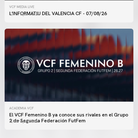
VCF MEDIA LIVE
L'INFORMATIU DEL VALENCIA CF - 07/08/26
07 agosto 2026
ACADEMIA VCF
PRIMER EQUIPO
El VCF Femenino B ya conoce sus rivales en el Grupo
ENTRENAMIENTO DEL VALENCIA CF 7/8/2026
2 de Segunda Federación FutFem
07 agosto 2026
07 agosto 2026