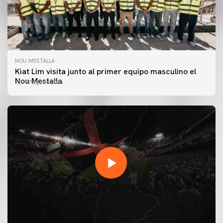
NOU MESTALLA
Kiat Lim visita junto al primer equipo masculino el
Nou Mestalla
07 agosto 2026