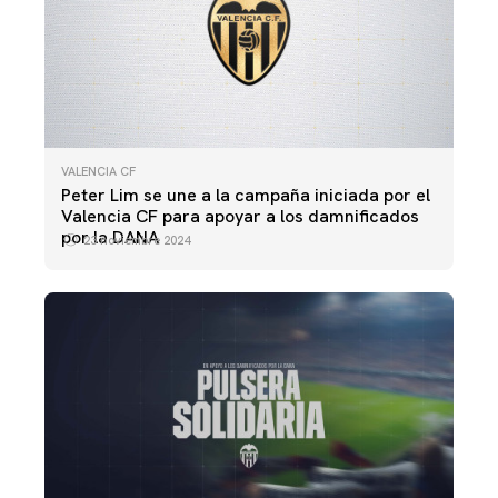
VALENCIA CF
Peter Lim se une a la campaña iniciada por el
Valencia CF para apoyar a los damnificados
por la DANA
23 noviembre 2024