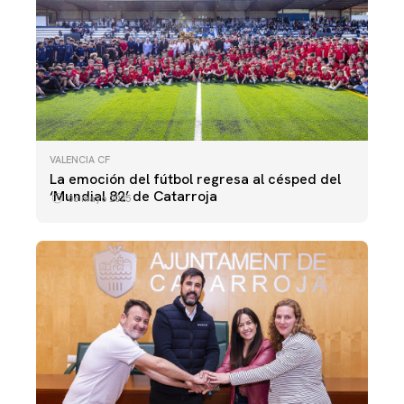
VALENCIA CF
La emoción del fútbol regresa al césped del
‘Mundial 82’ de Catarroja
06 mayo 2025