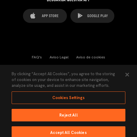
FAQ's
Aviso Legal
Aviso de cookies
Cookies Settings
Contactos
Prensa
By clicking “Accept All Cookies”, you agree to the storing
of cookies on your device to enhance site navigation,
Ley Transparencia
Política de Privacidad
analyze site usage, and assist in our marketing efforts.
Accesibilidad
Cookies Settings
Reject All
Ninguna parte de esta página puede ser reproducida sin el permiso del Valencia
CF © 2026 Valencia CF.
Accept All Cookies
Hecho por Lobo.