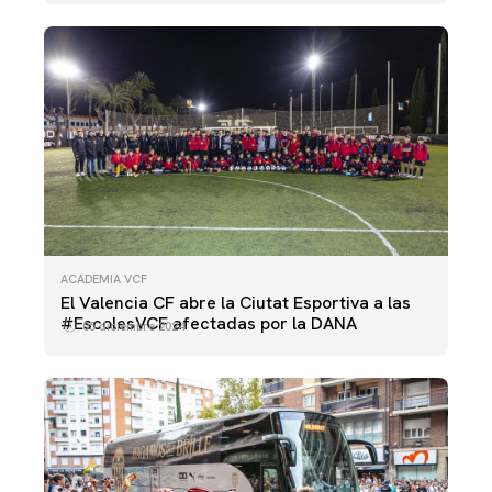
ACADEMIA VCF
El Valencia CF abre la Ciutat Esportiva a las
#EscolesVCF afectadas por la DANA
05 diciembre 2024