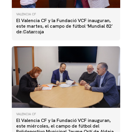
VALENCIA CF
El Valencia CF y la Fundació VCF inauguran,
este martes, el campo de fútbol ‘Mundial 82’
de Catarroja
05 mayo 2025
VALENCIA CF
El Valencia CF y la Fundació VCF inauguran,
este miércoles, el campo de fútbol del
Polideportivo Municipal Jaume Ortí de Aldaia