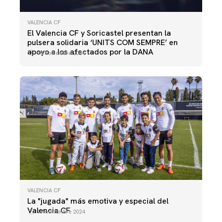
VALENCIA CF
El Valencia CF y Soricastel presentan la
pulsera solidaria ‘UNITS COM SEMPRE’ en
apoyo a los afectados por la DANA
18 noviembre 2024
VALENCIA CF
La "jugada" más emotiva y especial del
Valencia CF
17 noviembre 2024