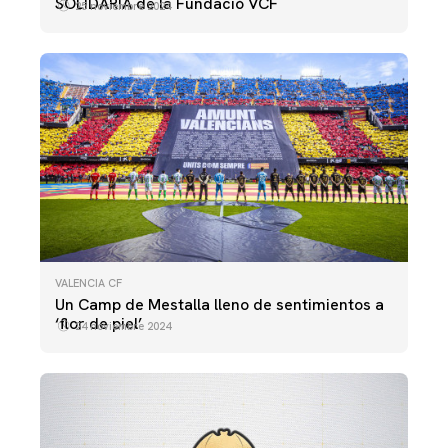
SOLIDARIA de la Fundació VCF
25 noviembre 2024
VALENCIA CF
Un Camp de Mestalla lleno de sentimientos a
‘flor de piel’
24 noviembre 2024