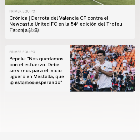
PRIMER EQUIPO
Crónica | Derrota del Valencia CF contra el
Newcastle United FC en la 54ª edición del Trofeu
Taronja (1-2)
08 agosto 2026
PRIMER EQUIPO
Pepelu: "Nos quedamos
con el esfuerzo. Debe
servirnos para el inicio
PRIMER EQUIPO
liguero en Mestalla, que
Las fotos del Valencia CF-Newcastle United FC
PRIMER EQUIPO
lo estamos esperando"
08 agosto 2026
MESTALLA 📍
08 agosto 2026
08 agosto 2026