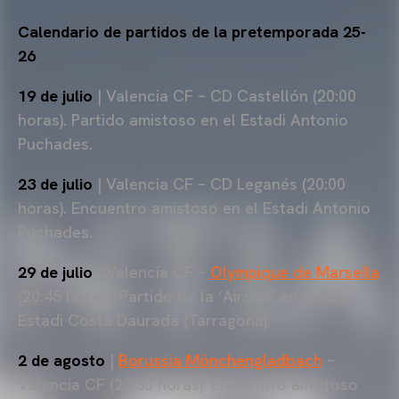
Calendario de partidos de la pretemporada 25-
26
19 de julio
| Valencia CF – CD Castellón (20:00
horas). Partido amistoso en el Estadi Antonio
Puchades.
23 de julio
| Valencia CF – CD Leganés (20:00
horas). Encuentro amistoso en el Estadi Antonio
Puchades.
29 de julio
| Valencia CF –
Olympique de Marsella
(20:45 horas). Partido de la ‘Aircup’ en el Nou
Estadi Costa Daurada (Tarragona).
2 de agosto
|
Borussia Mönchengladbach
–
Valencia CF (20:30 horas). Encuentro amistoso