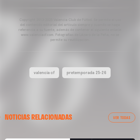
Copyright 2013-2025 Valencia Club de Fútbol. Se permite el uso
del contenido editorial del artículo siempre y cuando se haga
referencia a su fuente, además de contener el siguiente enlace:
www.valenciacf.com. Fotografías de Lázaro de la Peña, no se
permite su reutilización.
valencia cf
pretemporada 25-26
VALENCIA CF
NOTICIAS RELACIONADAS
ENTRENAMIENTO DEL VALENCIA CF 04/03/26
VER TODAS
04 marzo 2026