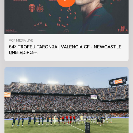
VCF MEDIA LIVE
54º TROFEU TARONJA | VALENCIA CF - NEWCASTLE
UNITED FC
08 agosto 2026