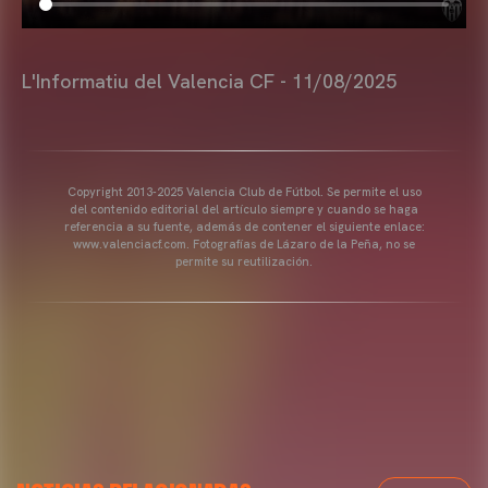
L'Informatiu del Valencia CF - 11/08/2025
Copyright 2013-2025 Valencia Club de Fútbol. Se permite el uso
del contenido editorial del artículo siempre y cuando se haga
referencia a su fuente, además de contener el siguiente enlace:
www.valenciacf.com. Fotografías de Lázaro de la Peña, no se
permite su reutilización.