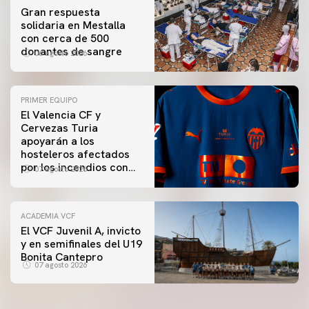
Gran respuesta
solidaria en Mestalla
con cerca de 500
donantes de sangre
06 agosto 2026
PRIMER EQUIPO
El Valencia CF y
Cervezas Turia
apoyarán a los
hosteleros afectados
por los incendios con
07 agosto 2026
una iniciativa especial
en el Trofeu Taronja
ACADEMIA VCF
El VCF Juvenil A, invicto
y en semifinales del U19
Bonita Cantepro
07 agosto 2026