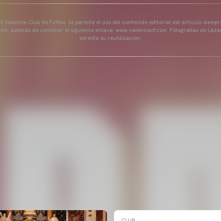
 Valencia Club de Fútbol. Se permite el uso del contenido editorial del artículo siem
ente, además de contener el siguiente enlace: www.valenciacf.com. Fotografías de Lázar
permite su reutilización.
CLUB