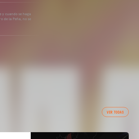
pre y cuando se haga
o de la Peña, no se
VER TODAS