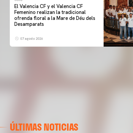
El Valencia CF y el Valencia CF
Femenino realizan la tradicional
ofrenda floral a la Mare de Déu dels
Desamparats
07 agosto 2026
ÚLTIMAS NOTICIAS
PRIMER EQUIPO
Las fotos del Valencia CF-Newcastle United FC