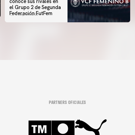
conoce sus rivales en
el Grupo 2 de Segunda
Federación FutFem
07 agosto 2026
PARTNERS OFICIALES