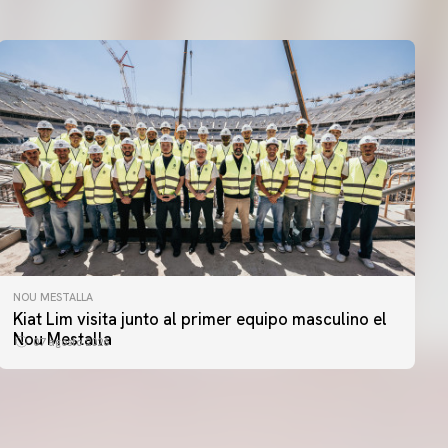
NOU MESTALLA
PRIMER EQUIPO
Kiat Lim visita junto al primer equipo masculino el
ENTRENAMIENTO DEL VALENCIA CF 7/8/2026
Nou Mestalla
07 agosto 2026
07 agosto 2026