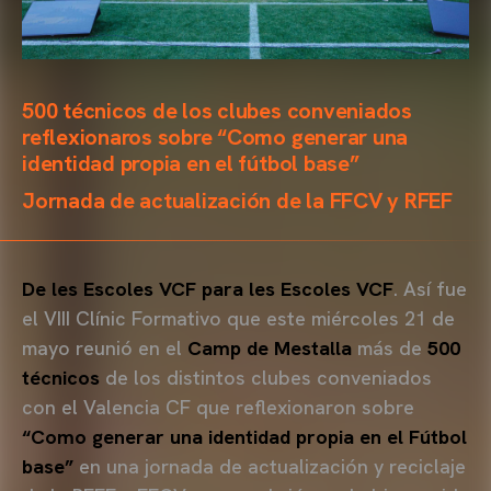
500 técnicos de los clubes conveniados
reflexionaros sobre “Como generar una
identidad propia en el fútbol base”
Jornada de actualización de la FFCV y RFEF
De les Escoles VCF para les Escoles VCF
. Así fue
el VIII Clínic Formativo que este miércoles 21 de
mayo reunió en el
Camp de Mestalla
más de
500
técnicos
de los distintos clubes conveniados
con el Valencia CF que reflexionaron sobre
“Como generar una identidad propia en el Fútbol
base”
en una jornada de actualización y reciclaje