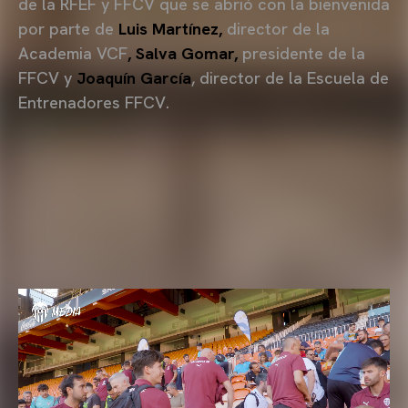
de la RFEF y FFCV que se abrió con la bienvenida
por parte de
Luis Martínez,
director de la
Academia VCF
, Salva Gomar,
presidente de la
FFCV
y
Joaquín García
, director de la Escuela de
Entrenadores FFCV.