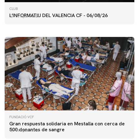
PRIMER EQUIPO
CLUB
ENTRENAMIENTO DEL VALENCIA CF 6/8/2026
L'INFORMATIU DEL VALENCIA CF - 06/08/26
06 agosto 2026
06 agosto 2026
FUNDACIÓ VCF
Gran respuesta solidaria en Mestalla con cerca de
500 donantes de sangre
06 agosto 2026