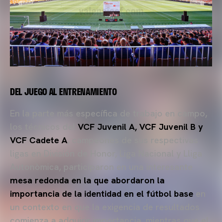
DEL JUEGO AL ENTRENAMIENTO
En la parte más específica de trabajo en campo,
los técnicos del
VCF Juvenil A, VCF Juvenil B y
VCF Cadete A
, campeones de sus respectivas
ligas en División de Honor, Liga Nacional y Lliga
Autonòmica, participaron en una interesante
mesa redonda en la que abordaron la
importancia de la identidad en el fútbol base
en
un contexto en que la exigencia de resultados
comienza a adquirir importancia, mientras que el