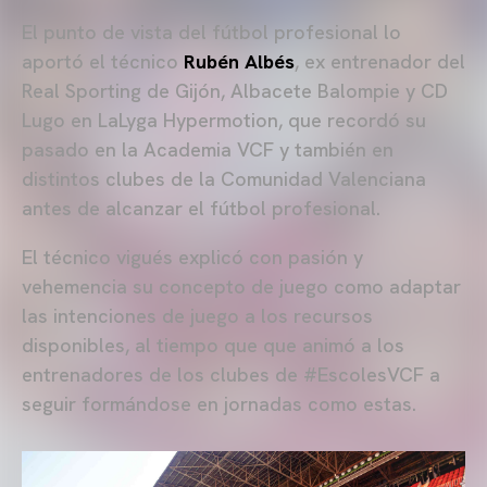
El punto de vista del fútbol profesional lo
aportó el técnico
Rubén Albés
, ex entrenador del
Real Sporting de Gijón, Albacete Balompie y CD
Lugo en LaLyga Hypermotion, que recordó su
pasado en la Academia VCF y también en
distintos clubes de la Comunidad Valenciana
antes de alcanzar el fútbol profesional.
El técnico vigués explicó con pasión y
vehemencia su concepto de juego como adaptar
las intenciones de juego a los recursos
disponibles, al tiempo que que animó a los
entrenadores de los clubes de #EscolesVCF a
seguir formándose en jornadas como estas.