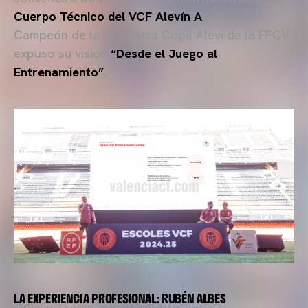
Cuerpo Técnico del VCF Alevín A
, reciente
Campeón de la La Nostra Copa Aleví de la FFCV,
expuso su visión
“Desde el Juego al
Entrenamiento”
.
LA EXPERIENCIA PROFESIONAL: RUBÉN ALBES