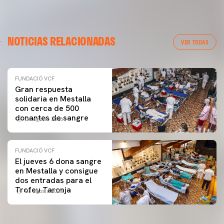
NOTICIAS RELACIONADAS
VER TODAS
FUNDACIÓ VCF
Gran respuesta
solidaria en Mestalla
con cerca de 500
donantes de sangre
06 agosto 2026
FUNDACIÓ VCF
El jueves 6 dona sangre
en Mestalla y consigue
dos entradas para el
Trofeu Taronja
03 agosto 2026