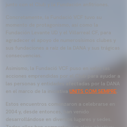
junto con el Club y la Fundación anfitriones.
Concretamente, la Fundació VCF tuvo su
momento de protagonismo, así como la
Fundación Levante UD y el Villarreal CF, para
agradecer el apoyo de numerosísimos clubes y
sus fundaciones a raíz de la DANA y sus trágicas
consecuencias.
Asimismo, la Fundació VCF puso en valor las
acciones emprendidas por el Club para ayudar a
las personas y entidades afectadas por la DANA
en el marco de la iniciativa
UNITS COM SEMPRE
.
Estos encuentros comenzaron a celebrarse en
2004 y, desde entonces, han venido
desarrollándose en diversos lugares y sedes.
Todos ellos han compartido un claro objetivo: