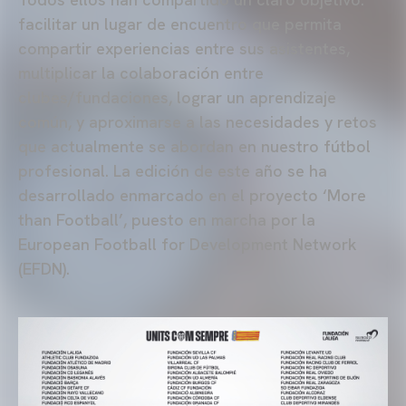
facilitar un lugar de encuentro que permita
compartir experiencias entre sus asistentes,
multiplicar la colaboración entre
clubes/fundaciones, lograr un aprendizaje
común, y aproximarse a las necesidades y retos
que actualmente se abordan en nuestro fútbol
profesional. La edición de este año se ha
desarrollado enmarcado en el proyecto ‘More
than Football’, puesto en marcha por la
European Football for Development Network
(EFDN).