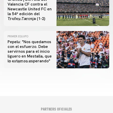
Valencia CF contra el
Newcastle United FC en
la 54ª edición del
Trofeu Taronja (1-2)
08 agosto 2026
PRIMER EQUIPO
Pepelu: "Nos quedamos
con el esfuerzo. Debe
servirnos para el inicio
PRIMER EQUIPO
liguero en Mestalla, que
Las fotos del Valencia CF-Newcastle United FC
lo estamos esperando"
08 agosto 2026
08 agosto 2026
PARTNERS OFICIALES