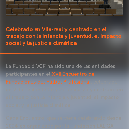
Celebrado en Vila-real y centrado en el
trabajo con la infancia y juventud, el impacto
social y la justicia climática
La Fundació VCF ha sido una de las entidades
participantes en el
XVII Encuentro de
Fundaciones del Fútbol Profesional
, celebrado
en Villarreal este 26 y 27 de marzo y centrado en
el trabajo con la infancia y juventud, el impacto
social y la justicia climática.
Cada Encuentro, que se viene celebrando desde
2004, es organizado por la Fundación LALIGA