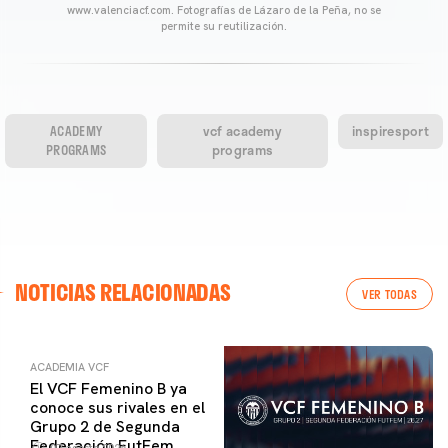
www.valenciacf.com. Fotografías de Lázaro de la Peña, no se
permite su reutilización.
ACADEMY
vcf academy
inspiresport
PROGRAMS
programs
NOTICIAS RELACIONADAS
VER TODAS
ACADEMIA VCF
El VCF Femenino B ya
conoce sus rivales en el
Grupo 2 de Segunda
Federación FutFem
07 agosto 2026