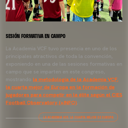
SESIÓN FORMATIVA EN CAMPO
La Academia VCF tuvo presencia en uno de los
principales atractivos de toda la convención,
exponiendo en una de las sesiones formativas en
campo que se imparten en este congreso,
mostrando
la metodología de la Academia VCF,
la cuarta mejor de Europa en la formación de
jugadores para competir en la élite según el CIES
Football Observatory (+INFO)
.
LA ACADEMIA VCF, LA CUARTA MEJOR DE EUROPA