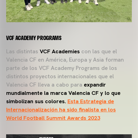
VCF ACADEMY PROGRAMS
Las distintas
VCF Academies
con las que el
Valencia CF en América, Europa y Asia forman
parte de los VCF Academy Programs de los
distintos proyectos internacionales que el
Valencia CF lleva a cabo para
expandir
mundialmente la marca Valencia CF y lo que
simbolizan sus colores.
Esta Estrategia de
Internacionalización ha sido finalista en los
World Football Summit Awards 2023