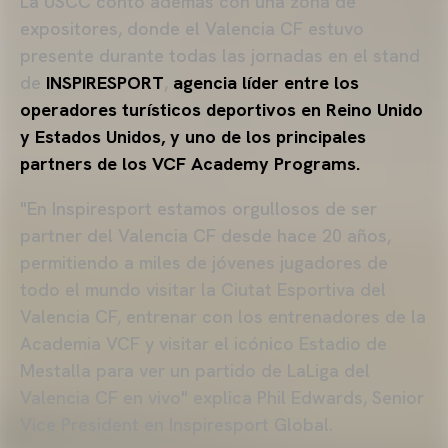
La USCC contó además con una zona de
expositores, donde el Valencia CF estuvo
presente durante todas las jornadas en el stand
de
INSPIRESPORT
,
agencia líder entre los
operadores turísticos deportivos en Reino Unido
y Estados Unidos, y uno de los principales
partners de los VCF Academy Programs.
"En Inspiresport estamos orgullosos de ser
partner del Valencia CF desde hace 20 años,
permitiendo a miles de jóvenes jugadores de
todo el mundo visitar la Ciutat Esportiva del
Valencia CF, entrenar con los entrenadores de la
Academia VCF y visitar el icónico Estadio de
Mestalla para ver un partido de LaLiga del
Valencia CF en vivo" explica Phil Edwards, Senior
Vice President en Inspiresport Global.