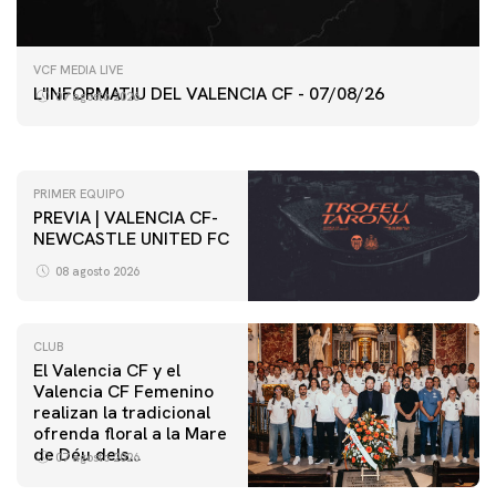
PRIMER EQUIPO
VCF MEDIA LIVE
ENTRENAMIENTO DEL VALENCIA CF 7/8/2026
L'INFORMATIU DEL VALENCIA CF - 07/08/26
07 agosto 2026
07 agosto 2026
PRIMER EQUIPO
PREVIA | VALENCIA CF-
NEWCASTLE UNITED FC
08 agosto 2026
CLUB
El Valencia CF y el
Valencia CF Femenino
realizan la tradicional
ofrenda floral a la Mare
de Déu dels
07 agosto 2026
Desamparats