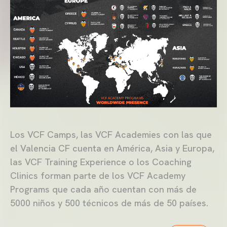
Los VCF Camps, las VCF Academies con las que
el Valencia CF cuenta en América, Asia y Europa,
las VCF Training Experience o los Coaching
Clinics forman parte de los VCF Academy
Programs que cada año cuentan con más de
5000 niños y 500 técnicos de más de 50 países.