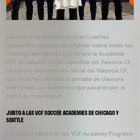
Durante toda la United Soccer Coaches
Convention, además de informar sobre todas las
Training Experiencies que ofrece la Academia
VCF en nuestra Ciutat Esportiva del Valencia CF,
se expuso una camiseta oficial del Valencia CF,
que se sorteó durante la jornada de clausura
entre todos los asistentes que pasaron por el
stand de Inspiresport.
JUNTO A LAS VCF SOCCER ACADEMIES DE CHICAGO Y
SEATTLE
Los responsables de los VCF Academy Programs