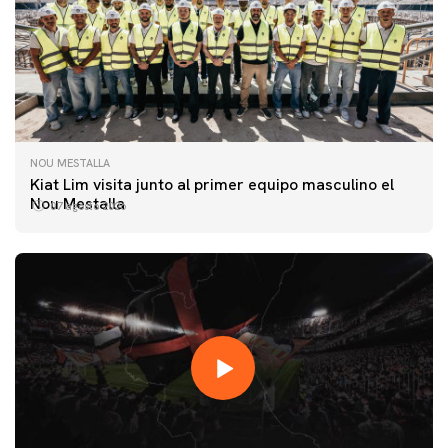
NOU MESTALLA
Kiat Lim visita junto al primer equipo masculino el
Nou Mestalla
07 agosto 2026