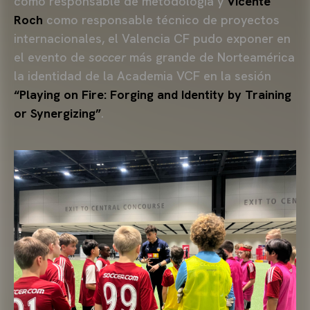
como responsable de metodología y
Vicente
Roch
como responsable técnico de proyectos
internacionales, el Valencia CF pudo exponer en
el evento de
soccer
más grande de Norteamérica
la identidad de la Academia VCF en la sesión
“Playing on Fire: Forging and Identity by Training
or Synergizing”
.