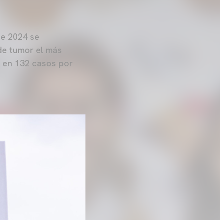
te 2024 se
de tumor el más
a en 132 casos por