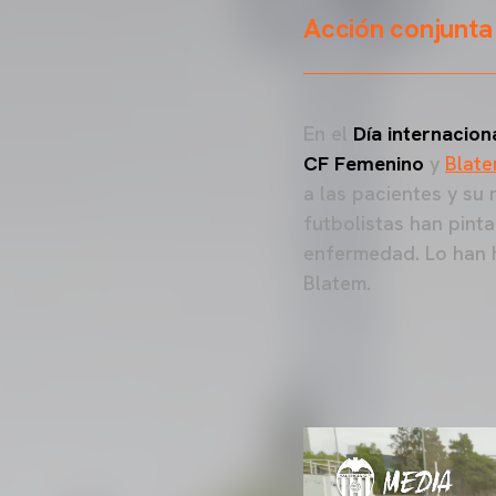
Acción conjunta
En el
Día internacion
CF Femenino
y
Blat
a las pacientes y su 
futbolistas han pint
enfermedad. Lo han h
Blatem.