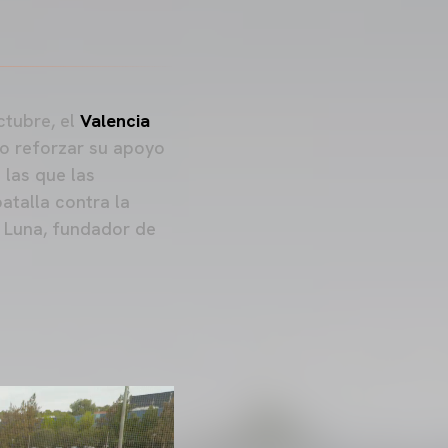
ctubre, el
Valencia
ido reforzar su apoyo
 las que las
atalla contra la
é Luna, fundador de