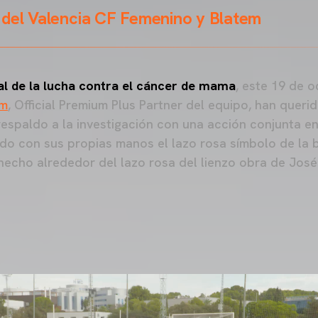
 del Valencia CF Femenino y Blatem
al de la lucha contra el cáncer de mama
, este 19 de o
em
, Official Premium Plus Partner del equipo, han quer
respaldo a la investigación con una acción conjunta en
ado con sus propias manos el lazo rosa símbolo de la b
echo alrededor del lazo rosa del lienzo obra de Jos