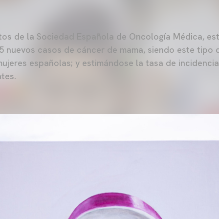
tos de la Sociedad Española de Oncología Médica, es
5 nuevos casos de cáncer de mama, siendo este tipo 
mujeres españolas; y estimándose la tasa de incidenci
tes.