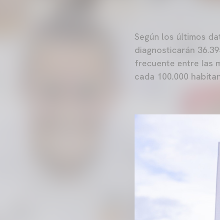
Según los últimos da
diagnosticarán 36.39
frecuente entre las 
cada 100.000 habitan