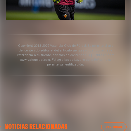
Copyright 2013-2025 Valencia Club de Fútbol. Se permite el uso
del contenido editorial del artículo siempre y cuando se haga
referencia a su fuente, además de contener el siguiente enlace:
www.valenciacf.com. Fotografías de Lázaro de la Peña, no se
permite su reutilización.
VALENCIA CF
NOTICIAS RELACIONADAS
ENTRENAMIENTO DEL VALENCIA CF 04/03/26
VER TODAS