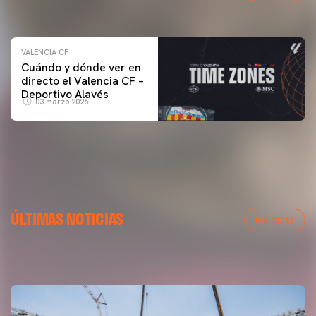
04 marzo 2026
VALENCIA CF
Cuándo y dónde ver en
directo el Valencia CF –
Deportivo Alavés
03 marzo 2026
PRIMER EQUIPO
ÚLTIMAS NOTICIAS
Las fotos del Valencia CF-Newcastle United FC
PRIMER EQUIPO
VER TODAS
MESTALLA 📍
08 agosto 2026
08 agosto 2026