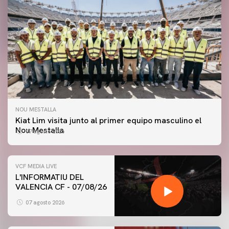
NOU MESTALLA
Kiat Lim visita junto al primer equipo masculino el
Nou Mestalla
07 agosto 2026
VCF MEDIA LIVE
L'INFORMATIU DEL
VALENCIA CF - 07/08/26
07 agosto 2026