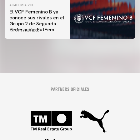
ACADEMIA VCF
El VCF Femenino B ya
conoce sus rivales en el
PRIMER EQUIPO
Grupo 2 de Segunda
ENTRENAMIENTO DEL VALENCIA CF 7/8/2026
Federación FutFem
07 agosto 2026
07 agosto 2026
PARTNERS OFICIALES