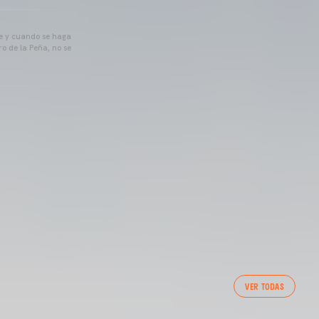
pre y cuando se haga
o de la Peña, no se
VER TODAS
NCIA CF FEMENINO (04/08/26)