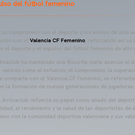
ulso del fútbol femenino
su compromiso con el deporte y los estilos de vida a
ación con el
Valencia CF Femenino
, reforzando así su
en el deporte y el impulso del fútbol femenino de alto n
tivaclub ha mantenido una filosofía clara: acercar el 
valores como el esfuerzo, el compromiso, la superaci
ue comparte con el Valencia CF Femenino, un referente
en la formación de nuevas generaciones de jugadoras.
 Activaclub refuerza su papel como aliado del deport
lidad, el rendimiento y la salud de las deportistas de é
iso con la comunidad deportiva valenciana y sus valo