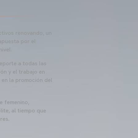
ctivos renovando, un
 apuesta por el
ivel.
deporte a todas las
ón y el trabajo en
 en la promoción del
e femenino,
lite, al tiempo que
res.