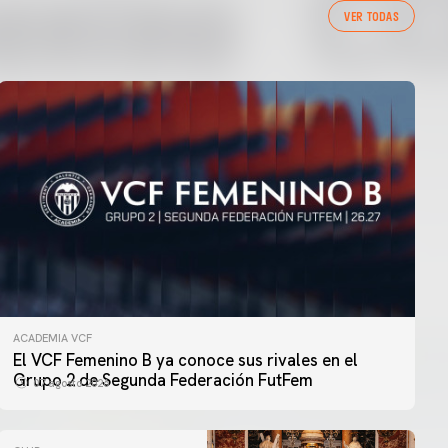
VER TODAS
ACADEMIA VCF
El VCF Femenino B ya conoce sus rivales en el
Grupo 2 de Segunda Federación FutFem
07 agosto 2026