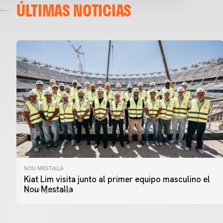
ÚLTIMAS NOTICIAS
NOU MESTALLA
PRIMER EQUIPO
Kiat Lim visita junto al primer equipo masculino el
ENTRENAMIENTO DEL VALENCIA CF 7/8/2026
Nou Mestalla
07 agosto 2026
07 agosto 2026