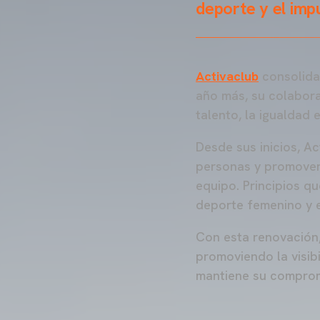
deporte y el imp
Activaclub
consolida 
año más, su colabor
talento, la igualdad 
Desde sus inicios, Ac
personas y promover 
equipo. Principios q
deporte femenino y 
Con esta renovación,
promoviendo la visibi
mantiene su comprom