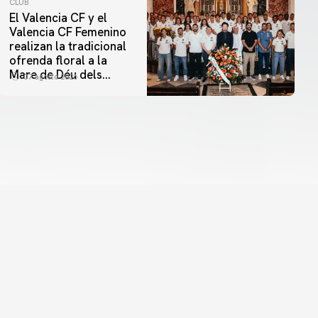
CLUB
El Valencia CF y el
Valencia CF Femenino
realizan la tradicional
ofrenda floral a la
Mare de Déu dels
07 agosto 2026
Desamparats