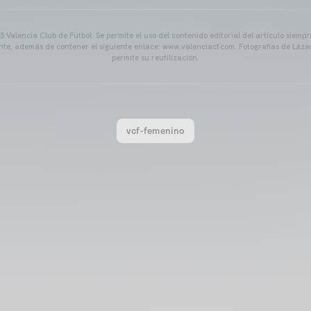
 Valencia Club de Fútbol. Se permite el uso del contenido editorial del artículo siem
ente, además de contener el siguiente enlace: www.valenciacf.com. Fotografías de Lázar
permite su reutilización.
vcf-femenino
VCF FEMENINO
ENTRENAMIENTO DEL VALE
04 agosto 2026