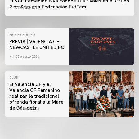
El VCF Femenino B ya conoce sus rivales en el Grupo
ENTRENAMIENTO DEL VALENCIA CF 7/8/2026
2 de Segunda Federación FutFem
07 agosto 2026
07 agosto 2026
PRIMER EQUIPO
PREVIA | VALENCIA CF-
NEWCASTLE UNITED FC
08 agosto 2026
CLUB
El Valencia CF y el
Valencia CF Femenino
realizan la tradicional
ofrenda floral a la Mare
de Déu dels
07 agosto 2026
Desamparats