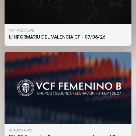
VCF MEDIA LIVE
L'INFORMATIU DEL VALENCIA CF - 07/08/26
07 agosto 2026
ACADEMIA VCF
PRIMER EQUIPO