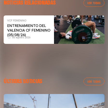
NOTICIAS RELACIONADAS
VER TODAS
VCF FEMENINO
VCF FEMENINO
ENTRENAMIENTO DEL
ENTRENAMIENTO DEL VALENCIA CF FEMENINO
VALENCIA CF FEMENINO
(04/08/26)
(05/08/26)
05 agosto 2026
04 agosto 2026
ÚLTIMAS NOTICIAS
VER TODAS