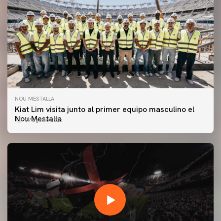
NOU MESTALLA
Kiat Lim visita junto al primer equipo masculino el
Nou Mestalla
07 agosto 2026