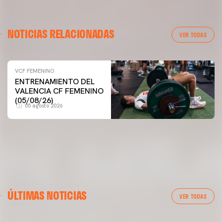
NOTICIAS RELACIONADAS
VER TODAS
VCF FEMENINO
VCF FEMENINO
ENTRENAMIENTO DEL
ENTRENAMIENTO DEL VALENCIA CF FEMENINO
VALENCIA CF FEMENINO
(04/08/26)
(05/08/26)
05 agosto 2026
04 agosto 2026
ÚLTIMAS NOTICIAS
VER TODAS