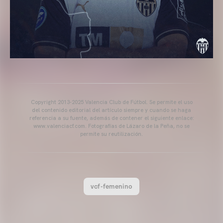
Copyright 2013-2025 Valencia Club de Fútbol. Se permite el uso
del contenido editorial del artículo siempre y cuando se haga
referencia a su fuente, además de contener el siguiente enlace:
www.valenciacf.com. Fotografías de Lázaro de la Peña, no se
permite su reutilización.
vcf-femenino