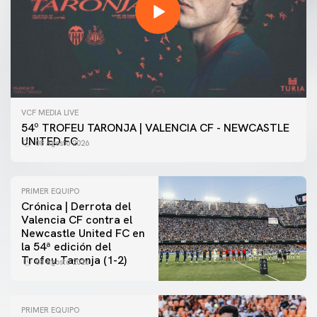
VCF MEDIA LIVE
54º TROFEU TARONJA | VALENCIA CF - NEWCASTLE
UNITED FC
08 agosto 2026
PRIMER EQUIPO
Crónica | Derrota del
Valencia CF contra el
Newcastle United FC en
la 54ª edición del
Trofeu Taronja (1-2)
08 agosto 2026
PRIMER EQUIPO