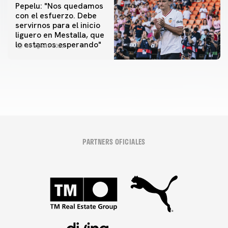
Pepelu: "Nos quedamos
con el esfuerzo. Debe
servirnos para el inicio
PRIMER EQUIPO
liguero en Mestalla, que
Las fotos del Valencia CF-Newcastle United FC
lo estamos esperando"
08 agosto 2026
08 agosto 2026
PARTNERS OFICIALES