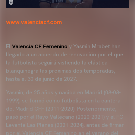
www.valenciacf.com
El
Valencia CF Femenino
y Yasmin Mrabet han
llegado a un acuerdo de renovación por el que
la futbolista seguirá vistiendo la elástica
blanquinegra las próximas dos temporadas,
hasta el 30 de junio de 2027.
Yasmin, de 25 años y nacida en Madrid (08-08-
1999), se formó como futbolista en la cantera
del Madrid CFF (2011-2020). Posteriormente,
pasó por el Rayo Vallecano (2020-2021) y el FC
Levante Las Planas (2021-2024), antes de firmar
por el Valencia CF Femenino en el verano del