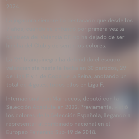
2024.
La jugadora siempre ha destacado que desde los
7 años, cuando se enfundó por primera vez la
camiseta del Valencia CF, no ha dejado de ser
hincha del Club y de sentir los colores.
La '21' blanquinegra ha defendido el escudo
valencianista hasta la fecha en 30 partidos, 29
de Liga F y 1 de Copa de la Reina, anotando un
total de 4 goles, todos ellos en Liga F.
Internacional con Marruecos, debutó con la
Selección Absoluta en 2022. Previamente, vistió
los colores de la Selección Española, llegando a
representar al combinado nacional en el
Europeo Femenino Sub-19 de 2018.