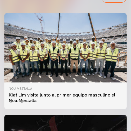
NOU MESTALLA
Kiat Lim visita junto al primer equipo masculino el
Nou Mestalla
07 agosto 2026