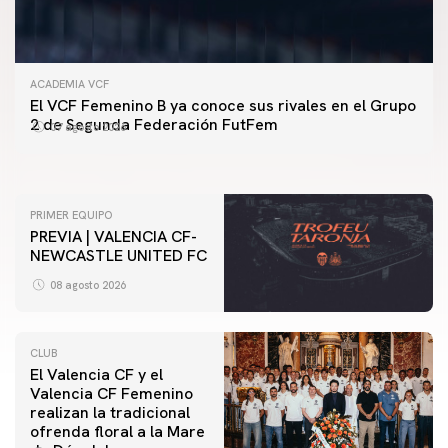
ACADEMIA VCF
PRIMER EQUIPO
El VCF Femenino B ya conoce sus rivales en el Grupo
ENTRENAMIENTO DEL VALENCIA CF 7/8/2026
2 de Segunda Federación FutFem
07 agosto 2026
07 agosto 2026
PRIMER EQUIPO
PREVIA | VALENCIA CF-
NEWCASTLE UNITED FC
08 agosto 2026
CLUB
El Valencia CF y el
Valencia CF Femenino
realizan la tradicional
ofrenda floral a la Mare