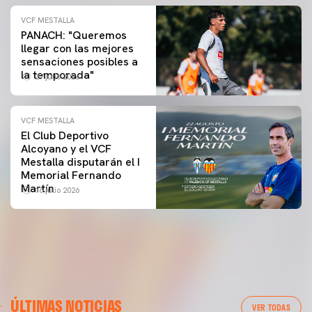
VCF MESTALLA
PANACH: "Queremos
llegar con las mejores
sensaciones posibles a
la temporada"
27 julio 2026
VCF MESTALLA
El Club Deportivo
Alcoyano y el VCF
Mestalla disputarán el I
Memorial Fernando
Martín
16 julio 2026
ÚLTIMAS NOTICIAS
VER TODAS