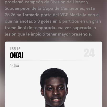
proclamó campeón de División de Honor y
Subcampeón de la Copa de Campeones, esta
25.26 ha formado parte del VCF Mestalla con el
que ha anotado 3 goles en 6 partidos en un gran
tramo final de temporada una vez superada la
lesión que le impidió tener mayor presencia.
24
LESLIE
OKAI
GHANA