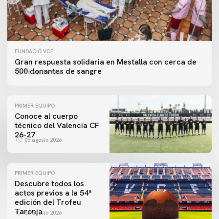
FUNDACIÓ VCF
Gran respuesta solidaria en Mestalla con cerca de
500 donantes de sangre
06 agosto 2026
PRIMER EQUIPO
Conoce al cuerpo
técnico del Valencia CF
26-27
06 agosto 2026
PRIMER EQUIPO
Descubre todos los
actos previos a la 54ª
edición del Trofeu
Taronja
06 agosto 2026