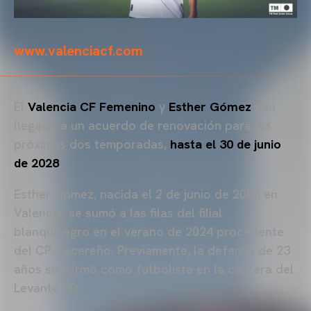
www.valenciacf.com
El
Valencia CF Femenino
y
Esther Gómez
han
llegado a un acuerdo de renovación para las
próximas dos temporadas,
hasta el 30 de junio
de 2028
.
Esther Gómez, nacida el 2 de junio de 2003 en
Valencia, se sumó a las filas del filial
blanquinegro en el verano de 2024 procedente
del CP Cacereño. Previamente, la defensa de 23
años se formó como futbolista en la cantera del
Levante UD.