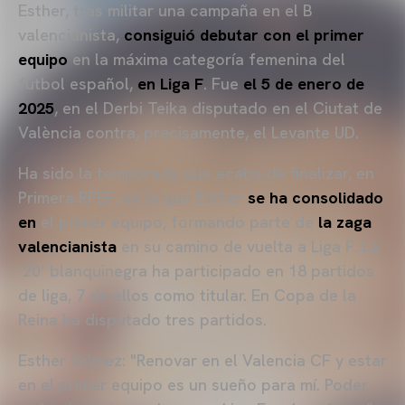
Esther, tras militar una campaña en el B
valencianista,
consiguió debutar con el primer
equipo
en la máxima categoría femenina del
fútbol español,
en Liga F
. Fue
el 5 de enero de
2025
, en el Derbi Teika disputado en el Ciutat de
València contra, precisamente, el Levante UD.
Ha sido la temporada que acaba de finalizar, en
Primera RFEF, en la que Esther
se ha consolidado
en
el primer equipo, formando parte de
la zaga
valencianista
en su camino de vuelta a Liga F. La
‘20’ blanquinegra ha participado en 18 partidos
de liga, 7 de ellos como titular. En Copa de la
Reina ha disputado tres partidos.
Esther Gómez: "Renovar en el Valencia CF y estar
en el primer equipo es un sueño para mí. Poder