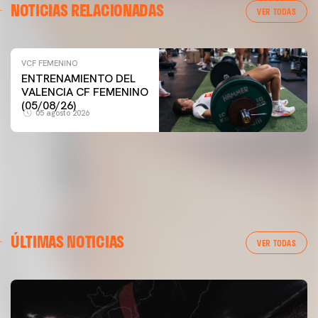
NOTICIAS RELACIONADAS
VER TODAS
VCF FEMENINO
VCF FEMENINO
ENTRENAMIENTO DEL
ENTRENAMIENTO DEL VALENCIA CF FEMENINO
VALENCIA CF FEMENINO
(04/08/26)
(05/08/26)
05 agosto 2026
04 agosto 2026
ÚLTIMAS NOTICIAS
VER TODAS