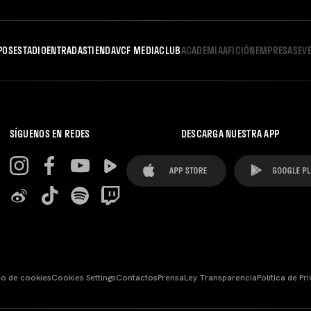
POS
ESTADIO
ENTRADAS
TIENDA
VCF MEDIA
CLUB
ACADEMIA
AFICIÓN
EMPRESAS
EV
SÍGUENOS EN REDES
DESCARGA NUESTRA APP
so de cookies
Cookies Settings
Contactos
Prensa
Ley Transparencia
Política de Pr