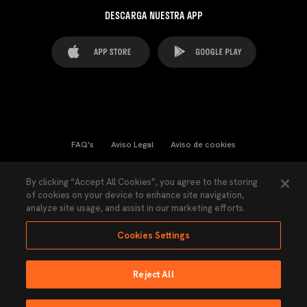
DESCARGA NUESTRA APP
FAQ's
Aviso Legal
Aviso de cookies
Cookies Settings
Contactos
Prensa
By clicking “Accept All Cookies”, you agree to the storing
of cookies on your device to enhance site navigation,
Ley Transparencia
Política de Privacidad
analyze site usage, and assist in our marketing efforts.
Accesibilidad
Cookies Settings
Reject All
Ninguna parte de esta página puede ser reproducida sin el permiso del Valencia
CF © 2026 Valencia CF.