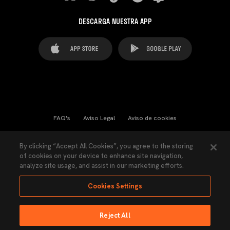
DESCARGA NUESTRA APP
FAQ's
Aviso Legal
Aviso de cookies
Cookies Settings
Contactos
Prensa
By clicking “Accept All Cookies”, you agree to the storing
of cookies on your device to enhance site navigation,
Ley Transparencia
Política de Privacidad
analyze site usage, and assist in our marketing efforts.
Accesibilidad
Cookies Settings
Reject All
Ninguna parte de esta página puede ser reproducida sin el permiso del Valencia