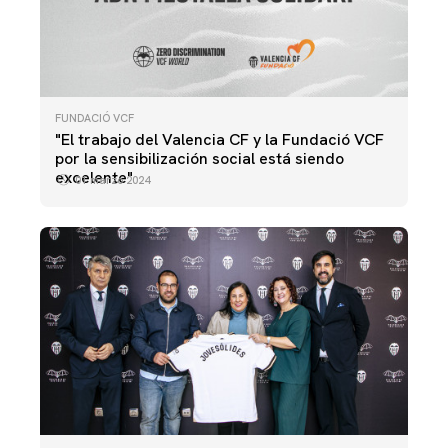
FUNDACIÓ VCF
"El trabajo del Valencia CF y la Fundació VCF
por la sensibilización social está siendo
excelente"
01 marzo 2024