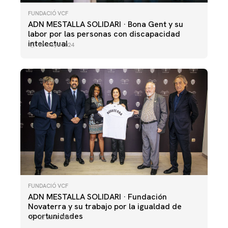
FUNDACIÓ VCF
ADN MESTALLA SOLIDARI · Bona Gent y su
labor por las personas con discapacidad
intelectual
06 mayo 2024
FUNDACIÓ VCF
ADN MESTALLA SOLIDARI · Fundación
Novaterra y su trabajo por la igualdad de
oportunidades
22 abril 2024