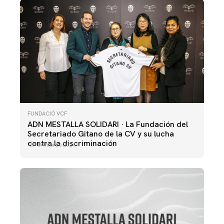
FUNDACIÓ VCF
ADN MESTALLA SOLIDARI · La Fundación del
Secretariado Gitano de la CV y su lucha
contra la discriminación
04 marzo 2024