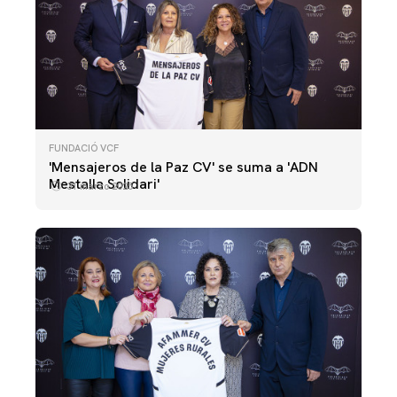
FUNDACIÓ VCF
'Mensajeros de la Paz CV' se suma a 'ADN
Mestalla Solidari'
31 marzo 2025