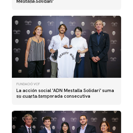
Mestalla Solidari'
23 septiembre 2024
FUNDACIÓ VCF
La acción social 'ADN Mestalla Solidari' suma
su cuarta temporada consecutiva
06 septiembre 2024