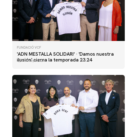
FUNDACIÓ VCF
'ADN MESTALLA SOLIDARI' · 'Damos nuestra
ilusión' cierra la temporada 23.24
19 mayo 2024