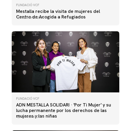
FUNDACIÓ VCF
Mestalla recibe la visita de mujeres del
Centro de Acogida a Refugiados
12 marzo 2024
FUNDACIÓ VCF
ADN MESTALLA SOLIDARI · 'Por Ti Mujer' y su
lucha permanente por los derechos de las
mujeres y las niñas
11 marzo 2024