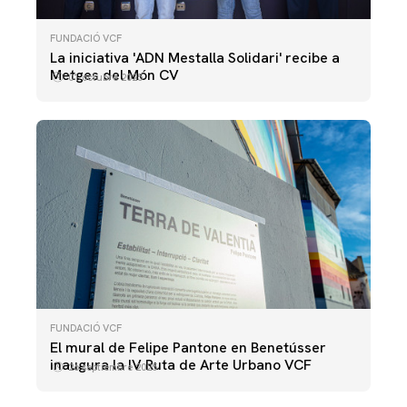
FUNDACIÓ VCF
La iniciativa 'ADN Mestalla Solidari' recibe a
Metges del Món CV
01 octubre 2025
FUNDACIÓ VCF
El mural de Felipe Pantone en Benetússer
inaugura la IV Ruta de Arte Urbano VCF
26 septiembre 2025