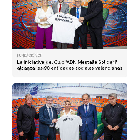
FUNDACIÓ VCF
La iniciativa del Club 'ADN Mestalla Solidari'
alcanza las 90 entidades sociales valencianas
10 junio 2026