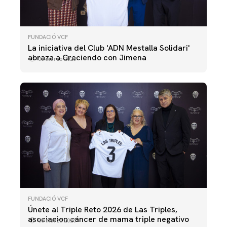
FUNDACIÓ VCF
La iniciativa del Club 'ADN Mestalla Solidari'
abraza a Creciendo con Jimena
05 marzo 2026
FUNDACIÓ VCF
Únete al Triple Reto 2026 de Las Triples,
asociacion cáncer de mama triple negativo
03 marzo 2026