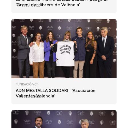
'Gremi de Llibrers de València'
23 abril 2025
FUNDACIÓ VCF
ADN MESTALLA SOLIDARI · 'Asociación
Valientes Valencia'
14 abril 2025