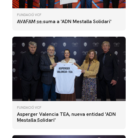
FUNDACIÓ VCF
AVAFAM se suma a 'ADN Mestalla Solidari'
27 abril 2026
FUNDACIÓ VCF
Asperger Valencia TEA, nueva entidad 'ADN
Mestalla Solidari'
07 abril 2026