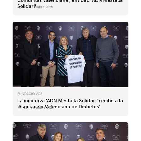
Comunitat Valenciana', entidad 'ADN Mestalla
Solidari'
09 diciembre 2025
FUNDACIÓ VCF
La iniciativa 'ADN Mestalla Solidari' recibe a la
'Asociación Valenciana de Diabetes'
25 noviembre 2025