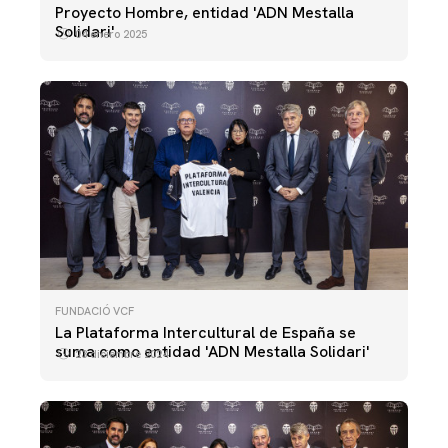
Proyecto Hombre, entidad 'ADN Mestalla
Solidari'
04 enero 2025
FUNDACIÓ VCF
La Plataforma Intercultural de España se
suma como entidad 'ADN Mestalla Solidari'
23 diciembre 2024