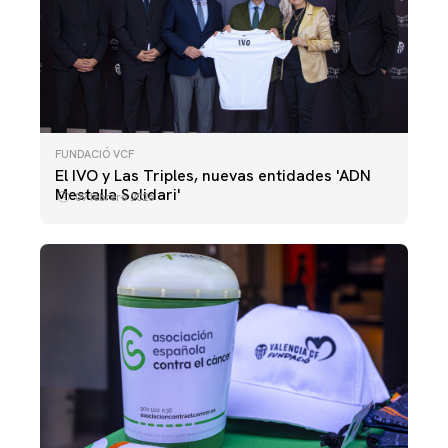
FUNDACIÓ VCF
El IVO y Las Triples, nuevas entidades 'ADN
Mestalla Solidari'
09 febrero 2026