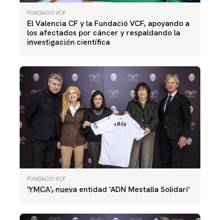
FUNDACIÓ VCF
El Valencia CF y la Fundació VCF, apoyando a
los afectados por cáncer y respaldando la
investigación científica
04 febrero 2026
FUNDACIÓ VCF
'YMCA', nueva entidad 'ADN Mestalla Solidari'
26 enero 2026