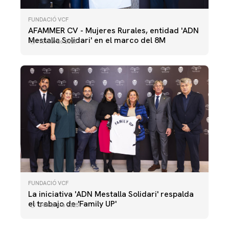
FUNDACIÓ VCF
AFAMMER CV - Mujeres Rurales, entidad 'ADN
Mestalla Solidari' en el marco del 8M
10 marzo 2025
FUNDACIÓ VCF
La iniciativa 'ADN Mestalla Solidari' respalda
el trabajo de 'Family UP'
24 febrero 2025