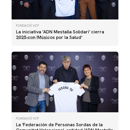
FUNDACIÓ VCF
La iniciativa 'ADN Mestalla Solidari' cierra
2025 con 'Músicos por la Salud'
22 diciembre 2025
FUNDACIÓ VCF
La 'Federación de Personas Sordas de la