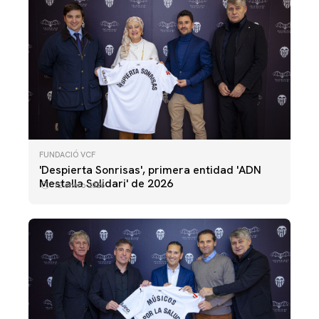
FUNDACIÓ VCF
'Despierta Sonrisas', primera entidad 'ADN
Mestalla Solidari' de 2026
12 enero 2026