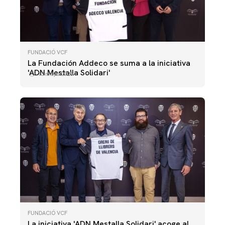
FUNDACIÓ VCF
La Fundación Addeco se suma a la iniciativa
'ADN Mestalla Solidari'
13 mayo 2025
FUNDACIÓ VCF
La iniciativa 'ADN Mestalla Solidari' acoge al