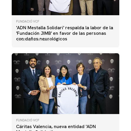
FUNDACIÓ VCF
'ADN Mestalla Solidari' respalda la labor de la
'Fundación JIMB' en favor de las personas
con daños neurológicos
25 septiembre 2024
FUNDACIÓ VCF
Cáritas Valencia, nueva entidad 'ADN