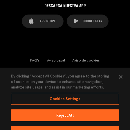
DESCARGA NUESTRA APP
FAQ's
Aviso Legal
Aviso de cookies
Cookies Settings
Contactos
Prensa
By clicking “Accept All Cookies”, you agree to the storing
of cookies on your device to enhance site navigation,
Ley Transparencia
Política de Privacidad
analyze site usage, and assist in our marketing efforts.
Accesibilidad
Cookies Settings
Reject All
Ninguna parte de esta página puede ser reproducida sin el permiso del Valencia
CF © 2026 Valencia CF.