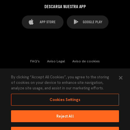
DESCARGA NUESTRA APP
FAQ's
Aviso Legal
Aviso de cookies
Cookies Settings
Contactos
Prensa
By clicking “Accept All Cookies”, you agree to the storing
of cookies on your device to enhance site navigation,
Ley Transparencia
Política de Privacidad
analyze site usage, and assist in our marketing efforts.
Accesibilidad
Cookies Settings
Reject All
Ninguna parte de esta página puede ser reproducida sin el permiso del Valencia
CF © 2026 Valencia CF.