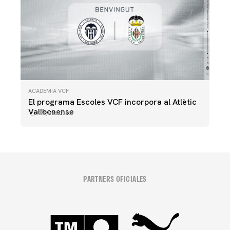
ACADEMIA VCF
El programa Escoles VCF incorpora al Atlètic
Vallbonense
09 julio 2025
PARTNERS OFICIALES