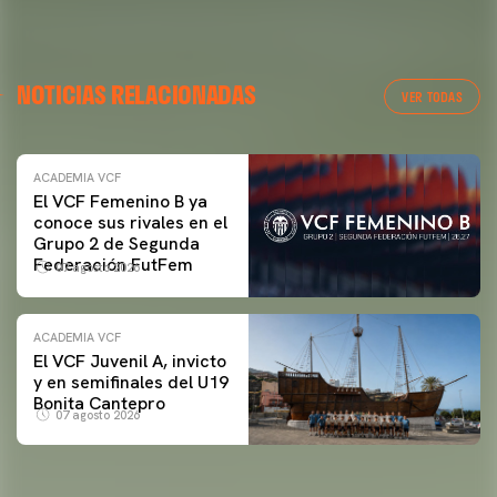
NOTICIAS RELACIONADAS
VER TODAS
ACADEMIA VCF
El VCF Femenino B ya
conoce sus rivales en el
Grupo 2 de Segunda
Federación FutFem
07 agosto 2026
ACADEMIA VCF
El VCF Juvenil A, invicto
y en semifinales del U19
Bonita Cantepro
07 agosto 2026