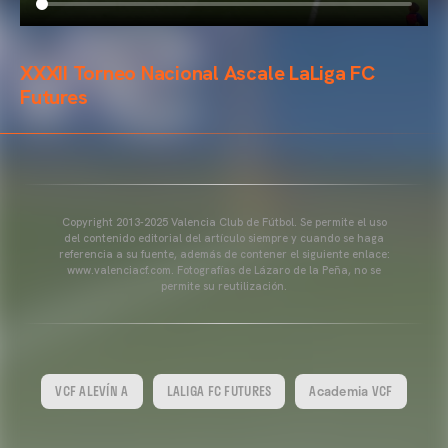
XXXII Torneo Nacional Ascale LaLiga FC
Futures
Copyright 2013-2025 Valencia Club de Fútbol. Se permite el uso
del contenido editorial del artículo siempre y cuando se haga
referencia a su fuente, además de contener el siguiente enlace:
www.valenciacf.com. Fotografías de Lázaro de la Peña, no se
permite su reutilización.
VCF ALEVÍN A
LALIGA FC FUTURES
Academia VCF