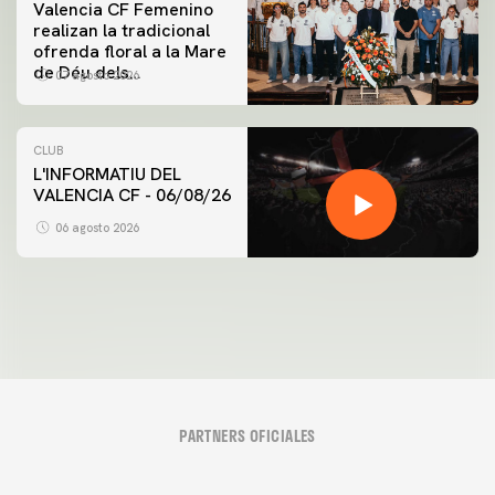
Valencia CF Femenino
realizan la tradicional
ofrenda floral a la Mare
de Déu dels
07 agosto 2026
Desamparats
CLUB
L'INFORMATIU DEL
VALENCIA CF - 06/08/26
PRIMER EQUIPO
ENTRENAMIENTO DEL VALENCIA CF 6/8/2026
06 agosto 2026
06 agosto 2026
PARTNERS OFICIALES