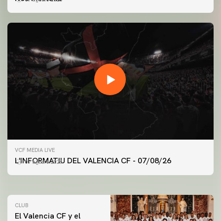
PRIMER EQUIPO
VCF MEDIA LIVE
ENTRENAMIENTO DEL VALENCIA CF 7/8/2026
L'INFORMATIU DEL VALENCIA CF - 07/08/26
07 agosto 2026
07 agosto 2026
CLUB
El Valencia CF y el