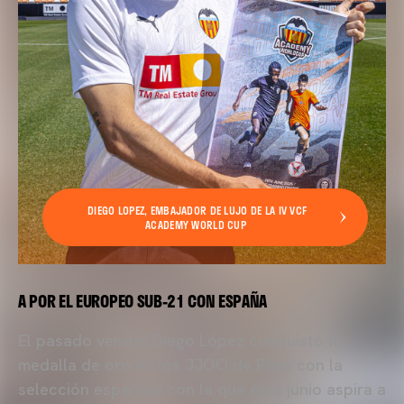
DIEGO LOPEZ, EMBAJADOR DE LUJO DE LA IV VCF
ACADEMY WORLD CUP
A POR EL EUROPEO SUB-21 CON ESPAÑA
El pasado verano Diego López conquistó la
medalla de oro en los JJOO de París con la
selección española con la que este junio aspira a