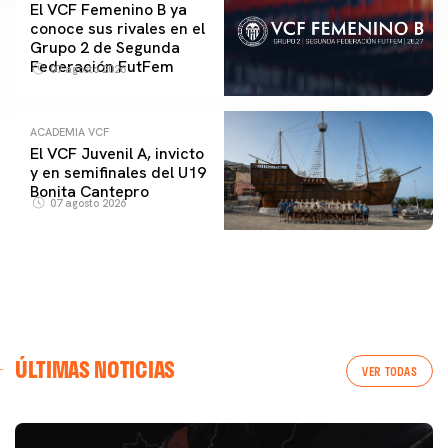
El VCF Femenino B ya
conoce sus rivales en el
Grupo 2 de Segunda
Federación FutFem
07 agosto 2026
ACADEMIA VCF
El VCF Juvenil A, invicto
y en semifinales del U19
Bonita Cantepro
07 agosto 2026
ÚLTIMAS NOTICIAS
VER TODAS