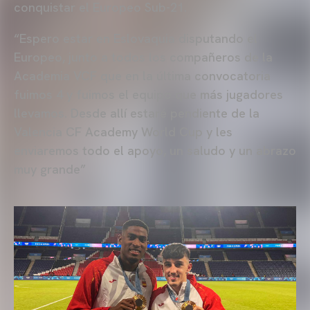
conquistar el Europeo Sub-21.
“Espero estar en Eslovaquia disputando el
Europeo, junto a todos los compañeros de la
Academia VCF que en la última convocatoria
fuimos 4 y fuimos el equipo que más jugadores
llevamos. Desde allí estaré pendiente de la
Valencia CF Academy World Cup y les
enviaremos todo el apoyo, un saludo y un abrazo
muy grande”