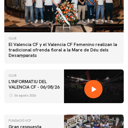
CLUB
El Valencia CF y el Valencia CF Femenino realizan la
tradicional ofrenda floral a la Mare de Déu dels
Desamparats
07 agosto 2026
CLUB
L'INFORMATIU DEL
VALENCIA CF - 06/08/26
PRIMER EQUIPO
ENTRENAMIENTO DEL VALENCIA CF 6/8/2026
06 agosto 2026
06 agosto 2026
FUNDACIÓ VCF
Gran respuesta