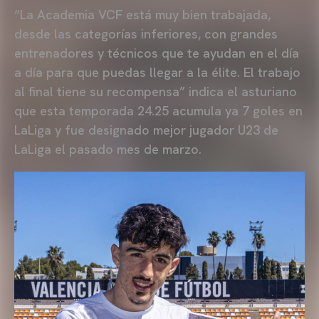
“La Academia VCF está muy bien trabajada,
desde las categorías inferiores, con grandes
entrenadores y técnicos que te ayudan en el día
a día para que puedas llegar a la élite. El trabajo
al final tiene su recompensa” indica el asturiano
que esta temporada 24.25 acumula ya 7 goles en
LaLiga y fue designado mejor jugador U23 de
LaLiga el pasado mes de marzo.