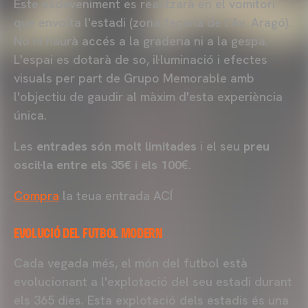
Este esdeveniment es realitzarà en el vomitori
que envolta l'estadi (zona façana de l'Av. Aragó).
No hi haurà accés a la graderia ni a la gespa.
L'espai es dotarà de so, il·luminació i efectes
visuals per part de Grupo Memorable amb
l'objectiu de gaudir al màxim d'esta experiència
única.
Les
entrades són molt limitades
i el seu
preu
oscil·la entre els 35€ i els 100
€.
Compra
la teua entrada ACÍ
EVOLUCIÓ DEL FUTBOL MODERN
Cada vegada més, el món del futbol està
evolucionant a l'explotació del seu estadi durant
els 365 dies. Esta explotació dels estadis és una