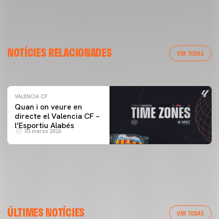
VALENCIA CF
NOTÍCIES RELACIONADES
ENTRENAMENT DEL VALENCIA CF 04/03/26
VER TODAS
04 marzo 2026
VALENCIA CF
Quan i on veure en
directe el Valencia CF –
l’Esportiu Alabés
03 marzo 2026
ÚLTIMES NOTÍCIES
VER TODAS