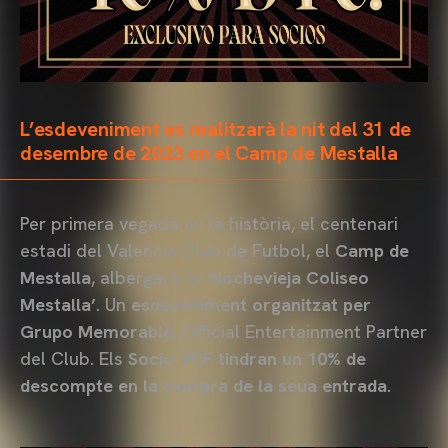
L’esdeveniment es realitzarà la nit del 31 de
desembre de 2023 en el Camp de Mestalla
Per primera vegada en la història, el centenari
estadi del Valencia Club de Futbol, el
Camp de
Mestalla
, albergarà la
‘Nochevieja Coliseo
Mestalla’
. Un
esdeveniment organitzat per
Grupo Memorable
, Official Entertainment Partner
del Club. Els
Socio VCF tindran un 10% de
descompte en la compra de la seua entrada
.