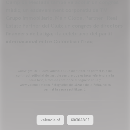
Camp de Mestalla també va acollir un congrés
mèdic
; un
esdeveniment corporatiu de TM
Grupo Immobiliario
, Main Global Partner i Real
Estate Partner del Club; un
congrés de directors
financers de LaLiga
; i la celebració del
partit
internacional entre Colòmbia i l'Iraq
.
Copyright 2013-2025 Valencia Club de Futbol. Es permet l'ús del
contingut editorial de l'article sempre que es faça referència a la
seua font, a més de contindre el següent enllaç:
www.valenciacf.com. Fotografies de Lázaro de la Peña, no es
permet la seua reutilització.
valencia cf
SOCIOS-VCF