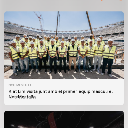
NOU MESTALLA
Kiat Lim visita junt amb el primer equip masculí el
Nou Mestalla
07 agosto 2026