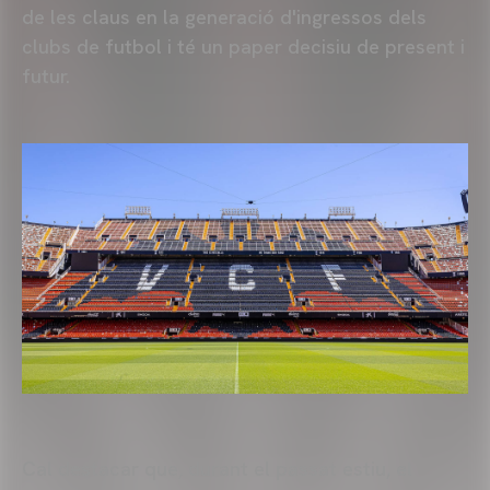
de les claus en la generació d'ingressos dels
clubs de futbol i té un paper decisiu de present i
futur.
Cal destacar que, durant el passat estiu,
el