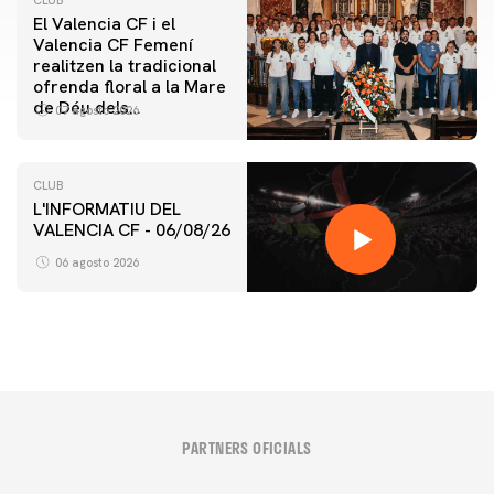
CLUB
El Valencia CF i el
Valencia CF Femení
realitzen la tradicional
ofrenda floral a la Mare
de Déu dels
07 agosto 2026
Desamparats
CLUB
L'INFORMATIU DEL
VALENCIA CF - 06/08/26
06 agosto 2026
PARTNERS OFICIALS