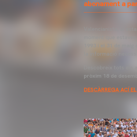
abonament a par
Valencianista, si est
moment que estaves e
1993 i el 31 de maig 
la informació necess
Descobreix tots els 
pròxim 18 de desemb
DESCÀRREGA ACÍ EL