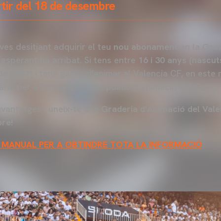
tir del 18 de desembre
aves desitjant adquirir el teu
nou abonament en la Grad
sperant ha arribat. Si tens entre
16 i 30 anys (nascut
de 2007)
i tens ganes d'animar al Valencia CF, en este
ària per a formar part del pulmó d'animació del Camp 
avantatges i
uneix-te a la Graderia d'Animació del Vale
re!
 MANUAL PER A OBTINDRE TOTA LA INFORMACIÓ