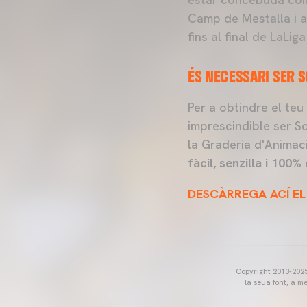
Camp de Mestalla i a
fins al final de LaLi
ÉS NECESSARI SER 
Per a obtindre el te
imprescindible ser So
la Graderia d'Anima
fàcil, senzilla i 100% 
DESCÀRREGA ACÍ EL
Copyright 2013-2025 
la seua font, a m