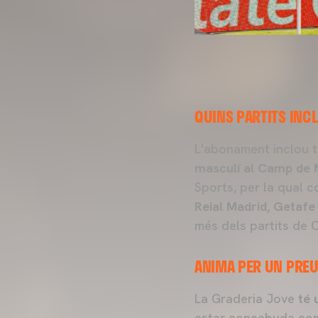
QUINS PARTITS INC
L'abonament inclou
masculí al Camp de 
Sports, per la qual c
Reial Madrid, Getafe
més dels partits de 
ANIMA PER UN PREU
La Graderia Jove
té 
estar concebuda com 