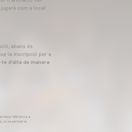
jugarà com a local
ació, abans és
ue la inscripció per a
-te d'alta de manera
 es faça referència a
a, no es permet la