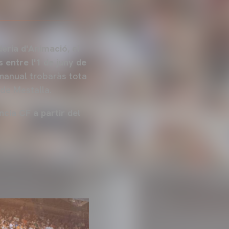
eria d'Animació
, el
s entre l'1 de juny de
 manual trobaràs tota
de Mestalla.
ncia CF a partir del