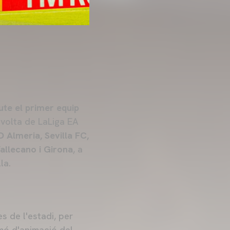
ute el primer equip
a volta de LaLiga EA
UD Almeria, Sevilla FC,
Vallecano i Girona
, a
la.
s de l'estadi, per
mó d'animació del