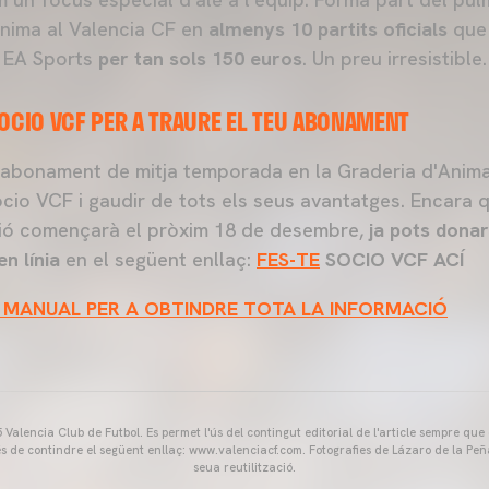
nima al Valencia CF en
almenys 10 partits oficials
que 
ga EA Sports
per tan sols 150 euros
. Un preu irresistible.
SOCIO VCF PER A TRAURE EL TEU ABONAMENT
u abonament de mitja temporada en la Graderia d'Anim
cio VCF i gaudir de tots els seus avantatges. Encara q
ció començarà el pròxim 18 de desembre,
ja pots donar
en línia
en el següent enllaç:
FES-TE
SOCIO VCF ACÍ
 MANUAL PER A OBTINDRE TOTA LA INFORMACIÓ
Valencia Club de Futbol. Es permet l'ús del contingut editorial de l'article sempre que
és de contindre el següent enllaç: www.valenciacf.com. Fotografies de Lázaro de la Peñ
seua reutilització.