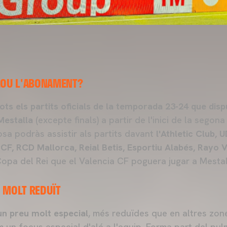
LOU L'ABONAMENT?
tots els partits oficials de la temporada 23-24 que disp
Mestalla
(excepte finals) a partir de l'inici de la segon
osa podràs assistir als partits davant
l'Athletic Club, 
 CF, RCD Mallorca, Reial Betis, Esportiu Alabés, Rayo 
Copa del Rei que el Valencia CF poguera jugar a Mestal
 MOLT REDUÏT
un preu molt especial
, més reduïdes que en altres zone
un focus especial d'alé a l'equip. Forma part del pul