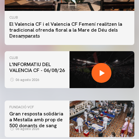
CLUB
El Valencia CF i el Valencia CF Femení realitzen la
tradicional ofrenda floral a la Mare de Déu dels
Desamparats
07 agosto 2026
CLUB
L'INFORMATIU DEL
VALENCIA CF - 06/08/26
PRIMER EQUIP
ENTRENAMENT DEL VALENCIA CF 6/8/2026
06 agosto 2026
06 agosto 2026
FUNDACIÓ VCF
Gran resposta solidària
a Mestalla amb prop de
500 donants de sang
06 agosto 2026