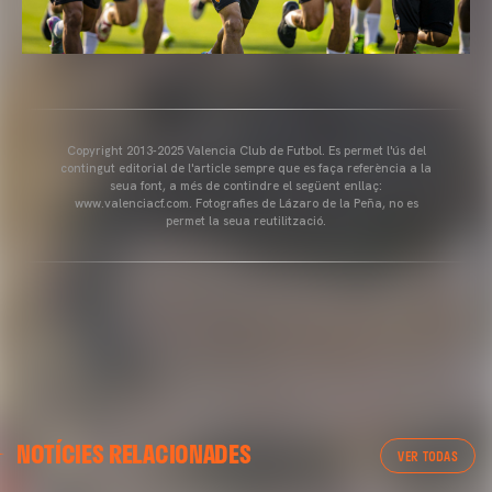
Copyright 2013-2025 Valencia Club de Futbol. Es permet l'ús del
contingut editorial de l'article sempre que es faça referència a la
seua font, a més de contindre el següent enllaç:
www.valenciacf.com. Fotografies de Lázaro de la Peña, no es
permet la seua reutilització.
VALENCIA CF
NOTÍCIES RELACIONADES
ENTRENAMENT DEL VALENCIA CF 04/03/26
VER TODAS
04 marzo 2026